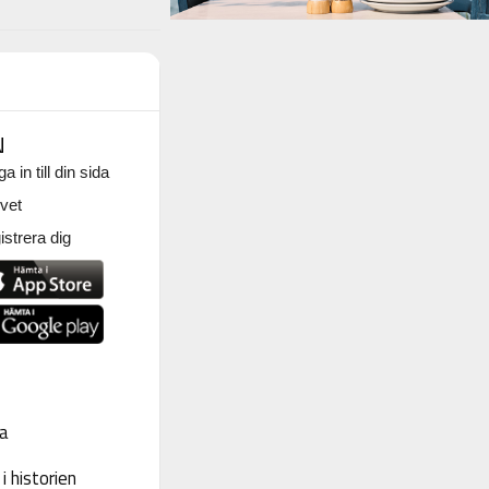
N
a in till din sida
vet
strera dig
a
 historien