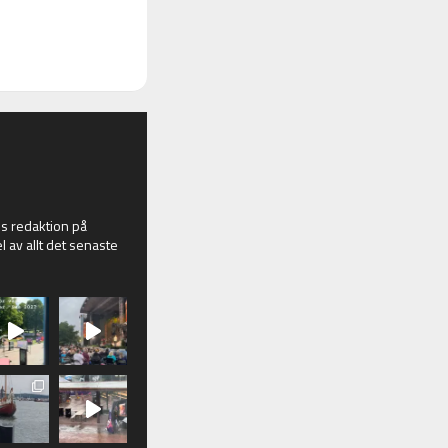
 redaktion på
l av allt det senaste