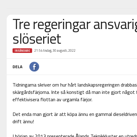
Tre regeringar ansvari
slöseriet
21:54 tisdag, 30 augusti, 2022
INSÄNDARE
DELA
Tidningarna skriver om hur hårt landskapsregeringen drabbas
skärgårdsfärjorna. Inte så konstigt då man inte gjort något
effektivisera flottan av urgamla färjor.
Det enda man gjort är att köpa ännu en gammal dieseldriven 
drift ännu!
I början av 2013 presenterade Ålands Teknikkluster en utredn