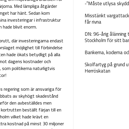
-”Måste utlysa skydd
färjorna. Med lämpliga åtgärder
Inget har hänt. Sedan kom
Misstänkt vargattack
na investeringar i infrastruktur
får rivna
 hade blivit enorm.
DN: 96-årig ålänning t
Stockholm för sitt ba
rutt, där investeringarna endast
laget möjlighet till förbindelse
Bankerna, koderna och
en hade ökats betydligt på alla
e mot dagens kostnader och
Skolfartyg på grund u
 som politikerna naturligtvis
Herröskatan
tor!
 regering som är ansvariga för
drabbats av skyhögt skadestånd
varför den avbeställdes men
ortrutten beställt färjan till en
nholm vilket hade krävt en
xtra kostnad på minst 30 miljoner