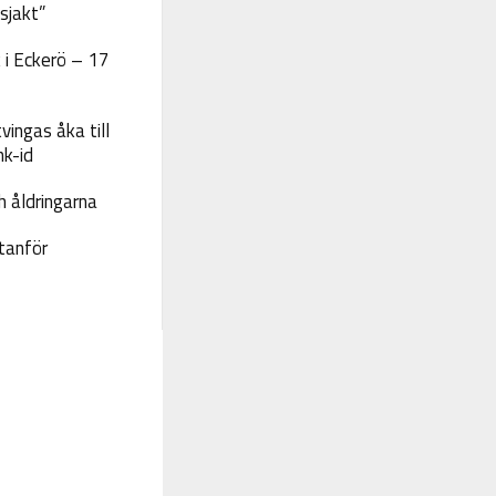
sjakt”
 i Eckerö – 17
vingas åka till
nk-id
 åldringarna
tanför