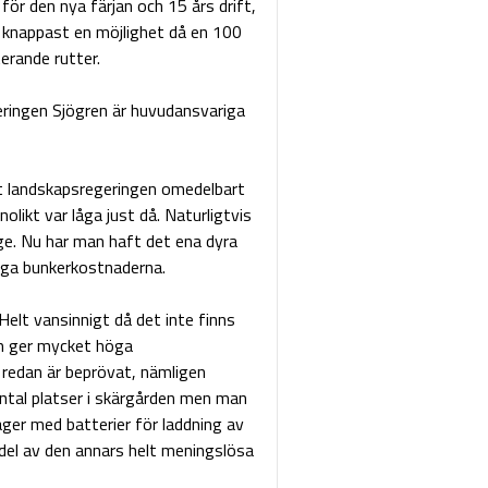
för den nya färjan och 15 års drift,
r knappast en möjlighet då en 100
erande rutter.
eringen Sjögren är huvudansvariga
tt landskapsregeringen omedelbart
olikt var låga just då. Naturligtvis
rge. Nu har man haft det ena dyra
öga bunkerkostnaderna.
elt vansinnigt då det inte finns
om ger mycket höga
 redan är beprövat, nämligen
 antal platser i skärgården men man
ger med batterier för laddning av
n del av den annars helt meningslösa