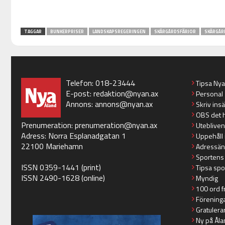
TAGGAR
BUNKERPRISER
LANDSKAPSREGERINGEN
SKÄRGÅRDSFÄRJOR
SKÄRGÅR
Telefon: 018-23444
Tipsa Ny
E-post:
redaktion@nyan.ax
Personal
Annons:
annons@nyan.ax
Skriv ins
OBS det 
Prenumeration:
prenumeration@nyan.ax
Utebliven
Adress: Norra Esplanadgatan 1
Uppehåll 
22100 Mariehamn
Adressän
Sportens
ISSN 0359-1441 (print)
Tipsa spo
ISSN 2490-1628 (online)
Myndig
100 ord f
Förening
Gratulera
Ny på Åla