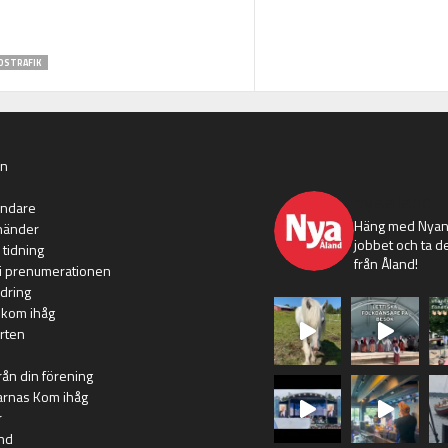
DSTRAFIK
an
nyaaland
ändare
Häng med Nyans
händer
jobbet och ta de
 tidning
från Åland!
i prenumerationen
dring
 kom ihåg
rten
rån din förening
arnas Kom ihåg
r
nd