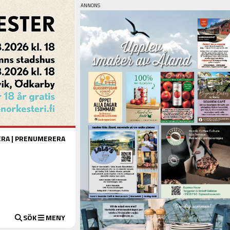
ERA
|
PRENUMERERA
SÖK
MENY