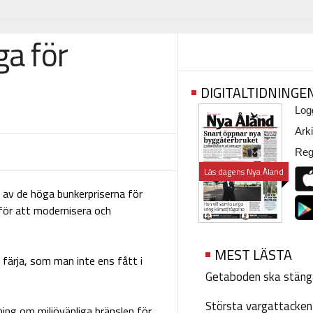
ga för
DIGITALTIDNINGE
Logg
Arki
Regi
Läs dagens Nya Åland
 av de höga bunkerpriserna för
 för att modernisera och
MEST LÄSTA
färja, som man inte ens fått i
Getaboden ska stäng
Största vargattacken i
ing om miljövänliga bränslen för