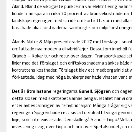
Åland. Bland de viktigaste punkterna var elektrifiering av lin
kunde man spara in cirka 70 procent av bränslekostnaderna. 
landskapsregeringen med sin idé om kortrutt, som med alla si
bara hade ökat kostnaderna samtidigt som miljöförstöringen
Ålands Natur & Miljö presenterade 2017 motförslaget snabb
omfattade nya moderna elhybridfärjor. Dessutom innehöll förs
Brändö – Kökar tur och retur över dagen. Transportkapacitet
linjer med det förslaget och driftskostnaderna sänkts båd
kortruttens kostnader. Förslaget blev ett medborgarinitiativ,
förkastade. Idag med höga bunkerpriser hade vinsten varit s
Det är åtminstone
regeringarna
Gunell
,
Sjögren
och dagens
detta slöseri med skattebetalarnas pengar. Istället har vi 
efter avbeställningen av ”elhybridfärjan”. Många frågar sig 
regeringen Sjögren hade i ett sista försök att tvinga genom k
linje, som inte existerade. Den skulle gå Svinö – Gripö/Mella
investering i väg över Gripö och bro över Spetalsundet, en e