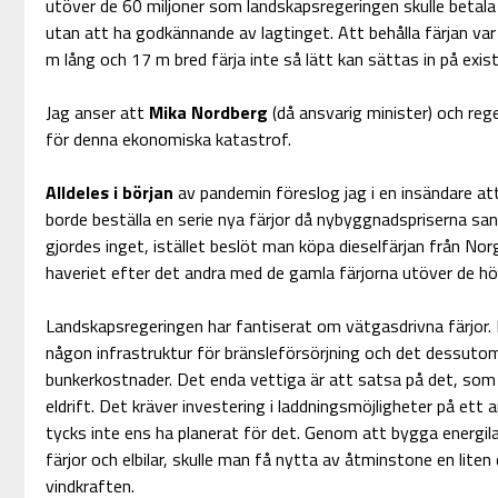
utöver de 60 miljoner som landskapsregeringen skulle betala 
utan att ha godkännande av lagtinget. Att behålla färjan va
m lång och 17 m bred färja inte så lätt kan sättas in på exist
Jag anser att
Mika Nordberg
(då ansvarig minister) och reg
för denna ekonomiska katastrof.
Alldeles i början
av pandemin föreslog jag i en insändare a
borde beställa en serie nya färjor då nybyggnadspriserna sann
gjordes inget, istället beslöt man köpa dieselfärjan från No
haveriet efter det andra med de gamla färjorna utöver de h
Landskapsregeringen har fantiserat om vätgasdrivna färjor. H
någon infrastruktur för bränsleförsörjning och det dessut
bunkerkostnader. Det enda vettiga är att satsa på det, som
eldrift. Det kräver investering i laddningsmöjligheter på ett
tycks inte ens ha planerat för det. Genom att bygga energila
färjor och elbilar, skulle man få nytta av åtminstone en lite
vindkraften.