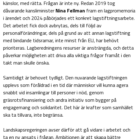
känslor, med rätta. Frågan är inte ny. Redan 2019 tog
dåvarande kansliminister
Nina Fellman
fram en lagpromemoria
i ärendet och 2024 påbörjades ett konkret lagstiftningsarbete.
Det arbetet fick dock avbrytas, dels till följd av
personalförändringar, dels på grund av att annan lagstiftning
med bindande tidsramar, inte minst från EU, har behövt
prioriteras. Lagberedningens resurser är ansträngda, och detta
påverkar möjligheten att driva alla viktiga frågor framåt i den
takt man skulle önska.
Samtidigt är behovet tydligt. Den nuvarande lagstiftningen
upplevs som föråldrad i en tid där människor vill kunna agera
snabbt vid insamlingar till personer i nöd, genom
gräsrotsfinansiering och andra initiativ som bygger på
engagemang och solidaritet. Det här är krafter som samhället
ska ta tillvara, inte begränsa.
Landskapsregeringen avser därför att gå vidare i arbetet och
ta en ny ansats i frågan. Ambitionen är att skapa bättre