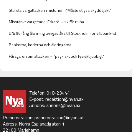
Största vargattacken i historien -”Måste utlysa skyddsjakt”
Misstänkt vargattack i Eckerö – 17 får rivna
DN: 96-årig ålänning tvingas åka till Stockholm för sitt bank-id
Bankerna, koderna och åldringarna
Fårägaren om attacken – ”psykiskt och fysiskt jobbigt”
Telefon: 018-23444
E-post:
redaktion@nyan.ax
Annons:
annons@nyan.ax
Prenumeration:
prenumeration@nyan.ax
Adress: Norra Esplanadgatan 1
22100 Mariehamn