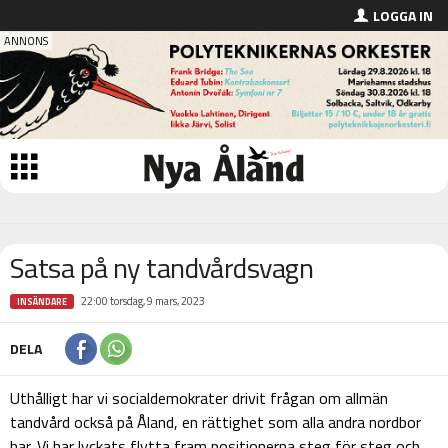
LOGGA IN
Satsa på ny tandvårdsvagn
22:00 torsdag, 9 mars, 2023
INSÄNDARE
DELA
Uthålligt har vi socialdemokrater drivit frågan om allmän
tandvård också på Åland, en rättighet som alla andra nordbor
har. Vi har lyckats flytta fram positionerna steg för steg och