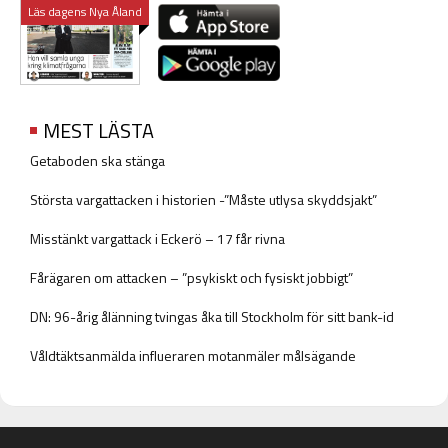
Läs dagens Nya Åland
MEST LÄSTA
Getaboden ska stänga
Största vargattacken i historien -”Måste utlysa skyddsjakt”
Misstänkt vargattack i Eckerö – 17 får rivna
Fårägaren om attacken – ”psykiskt och fysiskt jobbigt”
DN: 96-årig ålänning tvingas åka till Stockholm för sitt bank-id
Våldtäktsanmälda influeraren motanmäler målsägande