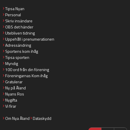
Tipsa Nyan
Personal
Skriv insändare
OBS det händer
Utebliven tidning
Uppehåll i prenumerationen
Adressändring
Sportens kom ihåg
Tipsa sporten
Myndig
100 ord från din förening
Föreningarnas Kom ihåg
Gratulerar
Ny på Åland
Nyans Ros
Nygifta
Vi firar
Om Nya Åland
Dataskydd