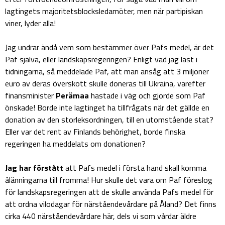
lagtingets majoritetsblocksledamöter, men när partipiskan
viner, lyder alla!
Jag undrar ändå vem som bestämmer över Pafs medel, är det
Paf själva, eller landskapsregeringen? Enligt vad jag läst i
tidningarna, så meddelade Paf, att man ansåg att 3 miljoner
euro av deras överskott skulle doneras till Ukraina, varefter
finansminister
Perämaa
hastade i väg och gjorde som Paf
önskade! Borde inte lagtinget ha tillfrågats när det gällde en
donation av den storleksordningen, till en utomstående stat?
Eller var det rent av Finlands behörighet, borde finska
regeringen ha meddelats om donationen?
Jag har förstått
att Pafs medel i första hand skall komma
ålänningarna till fromma! Hur skulle det vara om Paf föreslog
för landskapsregeringen att de skulle använda Pafs medel för
att ordna vilodagar för närståendevårdare på Åland? Det finns
cirka 440 närståendevårdare här, dels vi som vårdar äldre