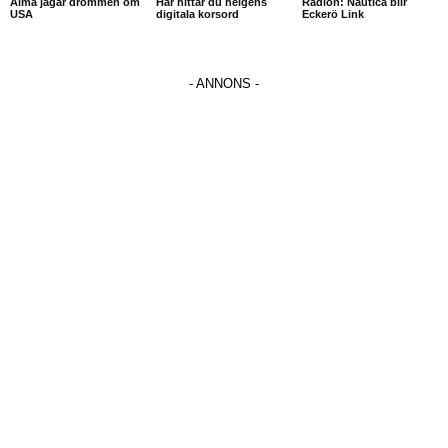
Alma jagar drömmen om
Här hittar du helgens
Radion: Nautica blir
USA
digitala korsord
Eckerö Link