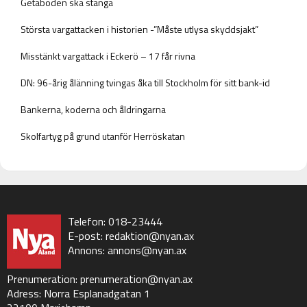
Getaboden ska stänga
Största vargattacken i historien -”Måste utlysa skyddsjakt”
Misstänkt vargattack i Eckerö – 17 får rivna
DN: 96-årig ålänning tvingas åka till Stockholm för sitt bank-id
Bankerna, koderna och åldringarna
Skolfartyg på grund utanför Herröskatan
Telefon: 018-23444
E-post:
redaktion@nyan.ax
Annons:
annons@nyan.ax
Prenumeration:
prenumeration@nyan.ax
Adress: Norra Esplanadgatan 1