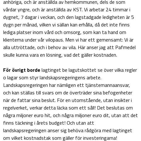
anhöriga, och är anställda av hemkommunen, dels de som
vårdar yngre, och är anställda av KST. Vi arbetar 24 timmar i
dygnet, 7 dagar i veckan, och den lagstadgade ledigheten är 5
dygn per månad, vilken vi sällan kan erhålla, då det inte finns
lediga platser inom vård och omsorg, som kan ta hand om
klienterna under vår vilopaus. Men vi har ett gemensamt: Vi är
alla uttröttade, och i behov av vila. Här anser jag att Pafmedel
skulle kunna vara en lösning, vad det gäller kostnaden.
För övrigt borde
lagtinget be lagutskottet se över vilka regler
o lagar som styr landskapsregeringens arbete.
Landskapsregeringen har nämligen ett tjänstemannaansvar,
och kan ställas till svars om de överträder sina befogenheter
när de fattar sina beslut. För en utomstående, utan insikter i
regelverket, verkar detta läcka som ett såll! Det beslutas om
några miljoner euro hit, och några miljoner euro dit, utan att det
finns täckning i årets budget! Och utan att
landskapsregeringen anser sig behöva rådgöra med lagtinget
om vilket kostnadstak som gäller för investeringarna!