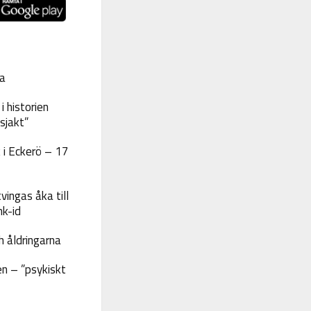
a
 historien
sjakt”
 i Eckerö – 17
vingas åka till
nk-id
 åldringarna
n – ”psykiskt