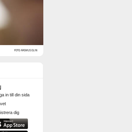
FOTO: RASMUS OLIN
N
a in till din sida
vet
strera dig