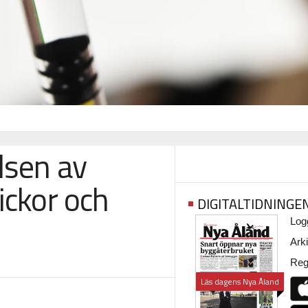
lsen av
ickor och
DIGITALTIDNINGE
Logg
Arki
Regi
Läs dagens Nya Åland