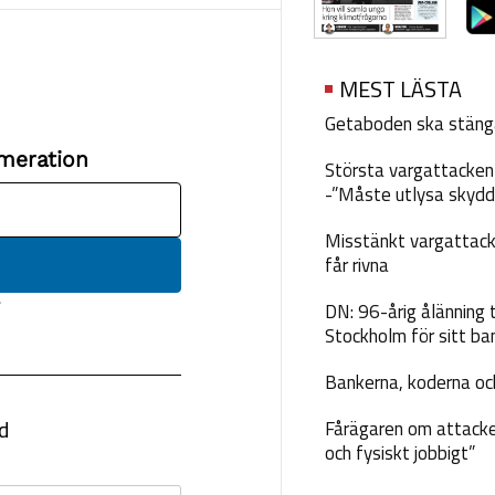
MEST LÄSTA
Getaboden ska stäng
Största vargattacken i
-”Måste utlysa skydd
Misstänkt vargattack
får rivna
DN: 96-årig ålänning t
Stockholm för sitt ba
Bankerna, koderna och
Fårägaren om attacke
och fysiskt jobbigt”