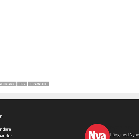
I FINLAND
HPV
HPV-VACCIN
an
nyaaland
ändare
Häng med Nyans
händer