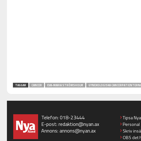
TAGGAR
CANCER
EVA-MARIA STRÖMSHOLM
GYNEKOLOGISKA CANCERPATIENTERNA 
Telefon: 018-23444
Tipsa Ny
E-post:
redaktion@nyan.ax
Personal
Annons:
annons@nyan.ax
Skriv ins
OBS det 