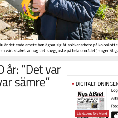
Nu är det enda arbete han ägnar sig åt snickeriarbete på kolonilott
men vårt staket är nog det snyggaste på hela området”, säger Stig.
 år: ”Det var
 var sämre”
DIGITALTIDNINGE
Logg
Arki
Regi
Läs dagens Nya Åland