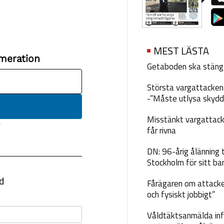
MEST LÄSTA
Getaboden ska stäng
Största vargattacken i
-”Måste utlysa skydd
Misstänkt vargattack
får rivna
DN: 96-årig ålänning t
Stockholm för sitt ba
Fårägaren om attacke
och fysiskt jobbigt”
Våldtäktsanmälda inf