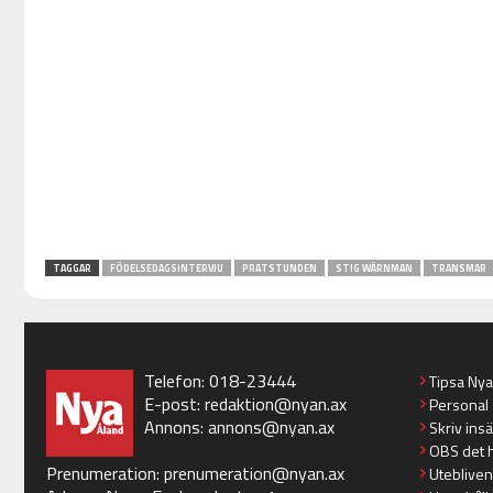
TAGGAR
FÖDELSEDAGSINTERVJU
PRATSTUNDEN
STIG WÄRNMAN
TRANSMAR
Telefon: 018-23444
Tipsa Ny
E-post:
redaktion@nyan.ax
Personal
Annons:
annons@nyan.ax
Skriv ins
OBS det 
Prenumeration:
prenumeration@nyan.ax
Utebliven