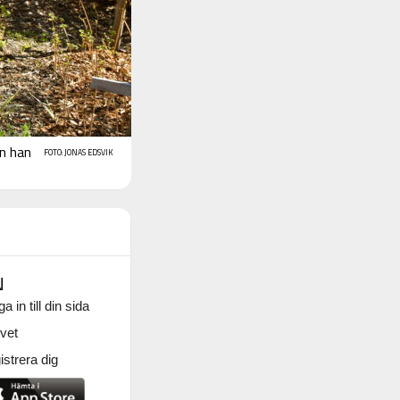
en han
FOTO: JONAS EDSVIK
N
a in till din sida
vet
strera dig