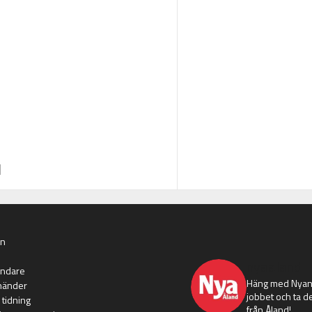
an
nyaaland
ändare
Häng med Nyans
händer
jobbet och ta de
 tidning
från Åland!