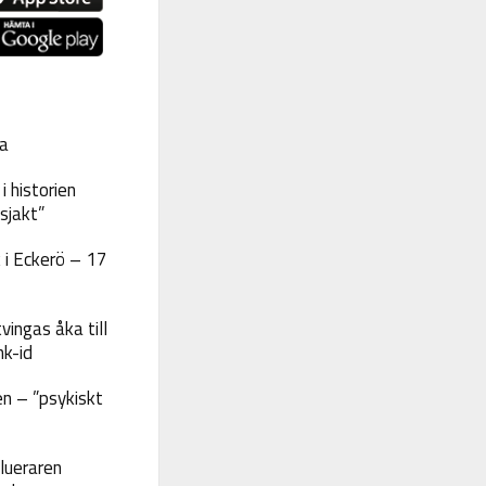
a
 historien
sjakt”
 i Eckerö – 17
vingas åka till
nk-id
n – ”psykiskt
lueraren