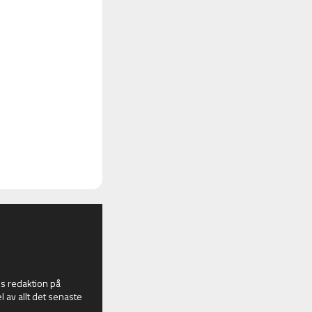
 redaktion på
l av allt det senaste