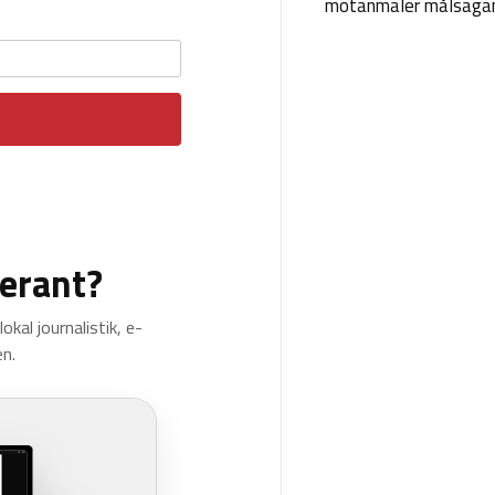
motanmäler målsäga