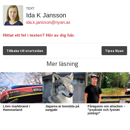
TEXT:
Ida K Jansson
ida.k.jansson@nyan.ax
Hittat ett fel i texten? Hör av dig här.
Tillbaka till startsidan
Tipsa Nyan
Mer läsning
Liten markbrand i
Jägarna är beredda på
Fårägaren om attacken –
Hammarland
vargjakt
”psykiskt och fysiskt
jobbigt”