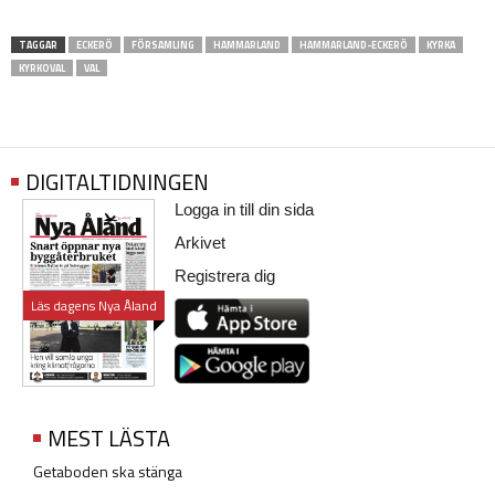
TAGGAR
ECKERÖ
FÖRSAMLING
HAMMARLAND
HAMMARLAND-ECKERÖ
KYRKA
KYRKOVAL
VAL
DIGITALTIDNINGEN
Logga in till din sida
Arkivet
Registrera dig
Läs dagens Nya Åland
MEST LÄSTA
Getaboden ska stänga