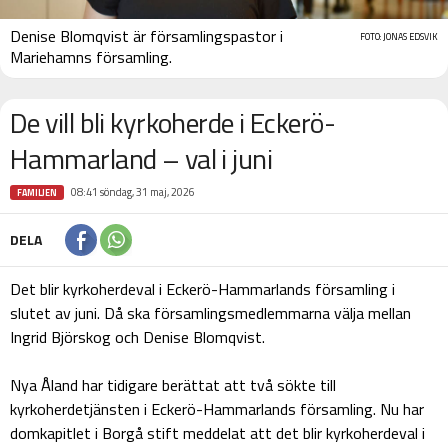
Denise Blomqvist är församlingspastor i
FOTO: JONAS EDSVIK
Mariehamns församling.
De vill bli kyrkoherde i Eckerö-
Hammarland – val i juni
08:41 söndag, 31 maj, 2026
FAMILJEN
DELA
Det blir kyrkoherdeval i Eckerö-Hammarlands församling i
slutet av juni. Då ska församlingsmedlemmarna välja mellan
Ingrid Björskog och Denise Blomqvist.
Nya Åland har tidigare berättat att två sökte till
kyrkoherdetjänsten i Eckerö-Hammarlands församling. Nu har
domkapitlet i Borgå stift meddelat att det blir kyrkoherdeval i