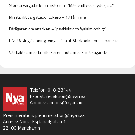
Största vargattacken i historien -”Måste utlysa skyddsjakt”
Misstänkt vargattack i Eckerö – 17 får rivna
Fårägaren om attacken – ”psykiskt och fysiskt jobbigt”
DN: 96-årig ålänning tvingas åka till Stockholm för sitt bank-id
Våldtäktsanmälda influeraren motanmäler målsägande
Telefon: 018-23444
E-post:
redaktion@nyan.ax
Annons:
annons@nyan.ax
Prenumeration:
prenumeration@nyan.ax
Adress: Norra Esplanadgatan 1
22100 Mariehamn