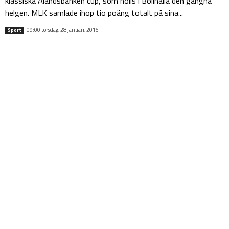
klassiska Ålandsbanken cup, som hölls i Bollhalla den gångna
helgen. MLK samlade ihop tio poäng totalt på sina...
09:00 torsdag, 28 januari, 2016
Sport