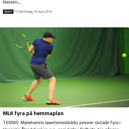
klassen,...
13:48 onsdag, 16 mars, 2016
Sport
MLK fyra på hemmaplan
TENNIS. Mariehamns lawntennisklubbs juniorer slutade fyra i