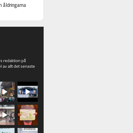
 åldringarna
 redaktion på
l av allt det senaste