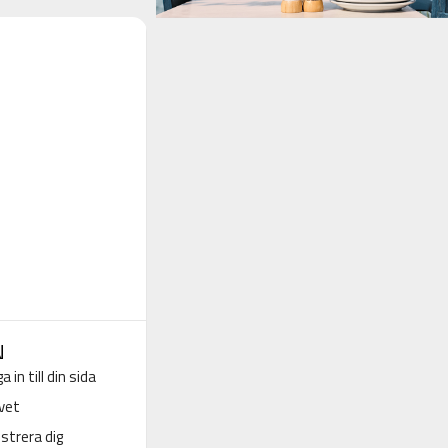
N
a in till din sida
vet
strera dig