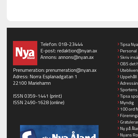
Telefon: 018-23444
Tipsa Ny
E-post:
redaktion@nyan.ax
Personal
Annons:
annons@nyan.ax
Skriv ins
OBS det 
Prenumeration:
prenumeration@nyan.ax
Utebliven
Adress: Norra Esplanadgatan 1
Uppehåll 
22100 Mariehamn
Adressän
Sportens
ISSN 0359-1441 (print)
Tipsa spo
ISSN 2490-1628 (online)
Myndig
100 ord f
Förening
Gratulera
Ny på Åla
Nyans Ro