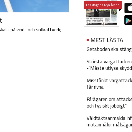
Läs dagens Nya Åland
t
att på vind- och solkraftverk;
MEST LÄSTA
Getaboden ska stäng
Största vargattacken i
-”Måste utlysa skydd
Misstänkt vargattack
får rivna
Fårägaren om attacke
och fysiskt jobbigt”
Våldtäktsanmälda inf
motanmäler målsäga