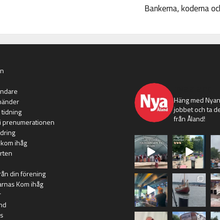
Bankerna, koderna och
an
nyaaland
ändare
Häng med Nyans
händer
jobbet och ta de
 tidning
från Åland!
i prenumerationen
dring
 kom ihåg
rten
rån din förening
arnas Kom ihåg
r
nd
s