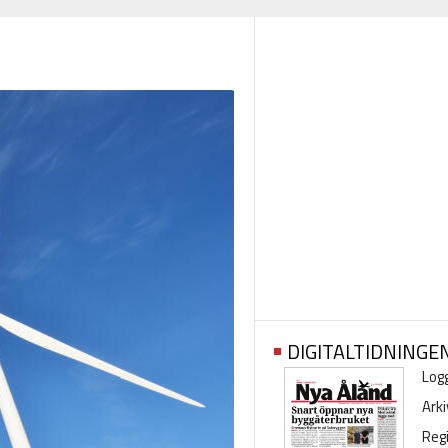
DIGITALTIDNINGE
Logg
Arki
Regi