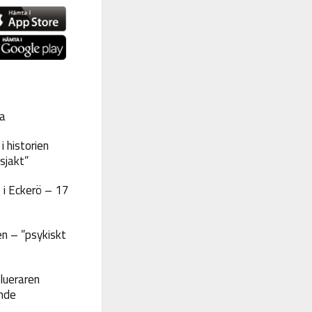
a
 historien
sjakt”
 i Eckerö – 17
n – ”psykiskt
lueraren
nde