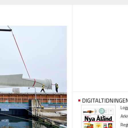
DIGITALTIDNINGE
Logg
Arki
Regi