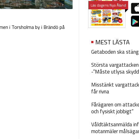
Läs dagens Nya Åland
lmen i Torsholma by i Brändö på
MEST LÄSTA
Getaboden ska stäng
Största vargattacken i
-”Måste utlysa skydd
Misstänkt vargattack
får rivna
Fårägaren om attacke
och fysiskt jobbigt”
Våldtäktsanmälda inf
motanmäler målsäga