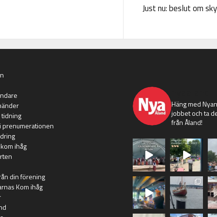
Just nu: beslut om sk
an
nyaaland
ändare
Häng med Nyans
händer
jobbet och ta de
 tidning
från Åland!
i prenumerationen
dring
 kom ihåg
rten
rån din förening
arnas Kom ihåg
r
nd