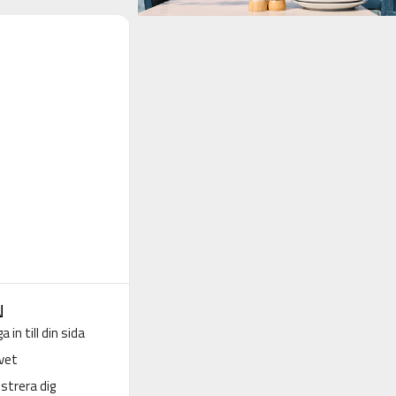
N
a in till din sida
vet
strera dig