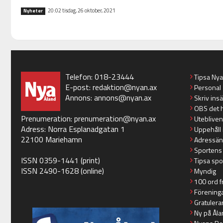
20:02 tisdag, 26 oktober, 2021
Nyheter
Telefon: 018-23444
Tipsa Ny
E-post:
redaktion@nyan.ax
Personal
Annons:
annons@nyan.ax
Skriv ins
OBS det 
Prenumeration:
prenumeration@nyan.ax
Utebliven
Adress: Norra Esplanadgatan 1
Uppehåll 
22100 Mariehamn
Adressän
Sportens
ISSN 0359-1441 (print)
Tipsa spo
ISSN 2490-1628 (online)
Myndig
100 ord f
Förening
Gratulera
Ny på Åla