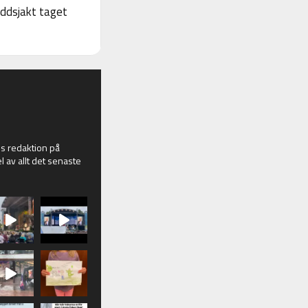
yddsjakt taget
 redaktion på
l av allt det senaste