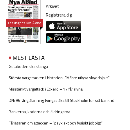
Arkivet
Registrera dig
Läs dagens Nya Åland
MEST LÄSTA
Getaboden ska stänga
Största vargattacken i historien -”Måste utlysa skyddsjakt”
Misstänkt vargattack i Eckerö – 17 får rivna
DN: 96-årig ålänning tvingas åka till Stockholm för sitt bank-id
Bankerna, koderna och åldringarna
Fårägaren om attacken – ”psykiskt och fysiskt jobbigt”