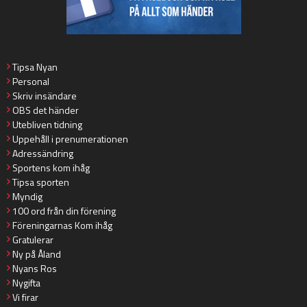
Tipsa Nyan
Personal
Skriv insändare
OBS det händer
Utebliven tidning
Uppehåll i prenumerationen
Adressändring
Sportens kom ihåg
Tipsa sporten
Myndig
100 ord från din förening
Föreningarnas Kom ihåg
Gratulerar
Ny på Åland
Nyans Ros
Nygifta
Vi firar