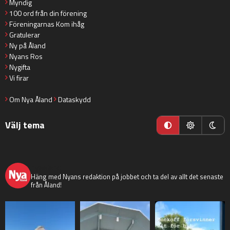
Myndig
100 ord från din förening
Föreningarnas Kom ihåg
Gratulerar
Ny på Åland
Nyans Ros
Nygifta
Vi firar
Om Nya Åland
Dataskydd
Välj tema
nyaaland
Häng med Nyans redaktion på jobbet och ta del av allt det senaste
från Åland!