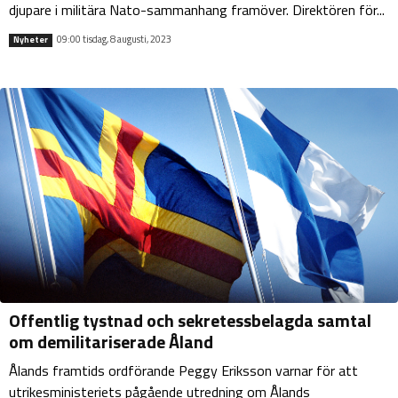
djupare i militära Nato-sammanhang framöver. Direktören för...
09:00 tisdag, 8 augusti, 2023
Nyheter
Offentlig tystnad och sekretessbelagda samtal
om demilitariserade Åland
Ålands framtids ordförande Peggy Eriksson varnar för att
utrikesministeriets pågående utredning om Ålands