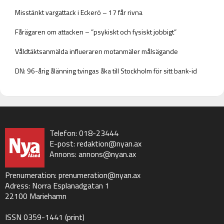
Misstänkt vargattack i Eckerö – 17 får rivna
Fårägaren om attacken – ”psykiskt och fysiskt jobbigt”
Våldtäktsanmälda influeraren motanmäler målsägande
DN: 96-årig ålänning tvingas åka till Stockholm för sitt bank-id
Telefon: 018-23444
E-post:
redaktion@nyan.ax
Annons:
annons@nyan.ax
Prenumeration:
prenumeration@nyan.ax
Adress: Norra Esplanadgatan 1
22100 Mariehamn
ISSN 0359-1441 (print)