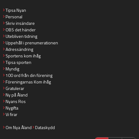
Tipsa Nyan
Personal
Skriv insändare
OBS det händer
Utebliven tidning
Uppehåll i prenumerationen
Adressändring
Sportens kom ihåg
Tipsa sporten
Myndig
100 ord från din förening
Föreningarnas Kom ihåg
Gratulerar
Ny på Åland
Nyans Ros
Nygifta
Vi firar
Om Nya Åland
Dataskydd