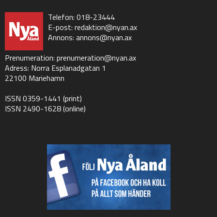
Telefon: 018-23444
E-post:
redaktion@nyan.ax
Annons:
annons@nyan.ax
Prenumeration:
prenumeration@nyan.ax
Adress: Norra Esplanadgatan 1
22100 Mariehamn
ISSN 0359-1441 (print)
ISSN 2490-1628 (online)