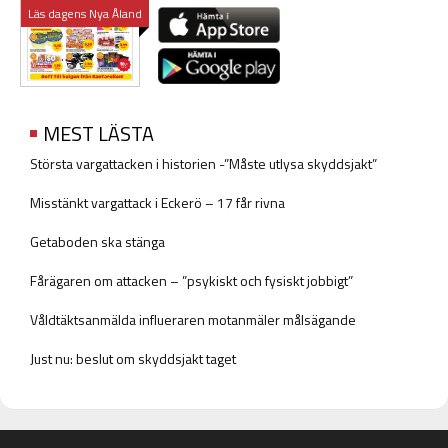
Läs dagens Nya Åland
MEST LÄSTA
Största vargattacken i historien -”Måste utlysa skyddsjakt”
Misstänkt vargattack i Eckerö – 17 får rivna
Getaboden ska stänga
Fårägaren om attacken – ”psykiskt och fysiskt jobbigt”
Våldtäktsanmälda influeraren motanmäler målsägande
Just nu: beslut om skyddsjakt taget