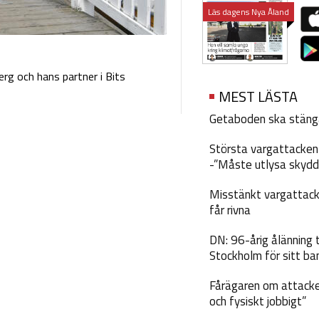
Läs dagens Nya Åland
erg och hans partner i Bits
MEST LÄSTA
Getaboden ska stäng
Största vargattacken i
-”Måste utlysa skydd
Misstänkt vargattack
får rivna
DN: 96-årig ålänning t
Stockholm för sitt ba
Fårägaren om attacke
och fysiskt jobbigt”