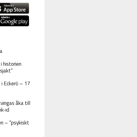
a
 historien
sjakt”
 i Eckerö – 17
vingas åka till
nk-id
n – ”psykiskt