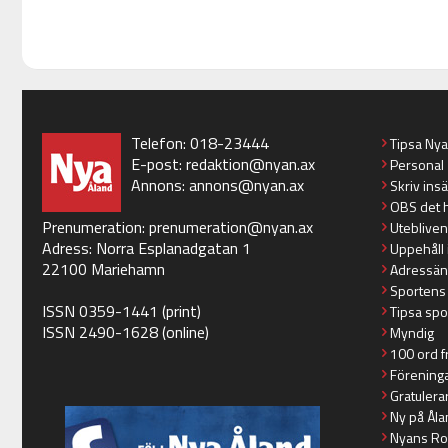
Telefon: 018-23444
Tipsa Ny
E-post:
redaktion@nyan.ax
Personal
Annons:
annons@nyan.ax
Skriv ins
OBS det 
Prenumeration:
prenumeration@nyan.ax
Utebliven
Adress: Norra Esplanadgatan 1
Uppehåll 
22100 Mariehamn
Adressän
Sportens
ISSN 0359-1441 (print)
Tipsa spo
ISSN 2490-1628 (online)
Myndig
100 ord f
Förening
Gratulera
Ny på Åla
Nyans Ro