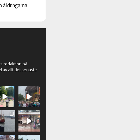
 åldringarna
 redaktion på
l av allt det senaste