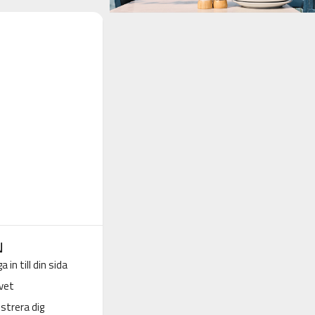
N
a in till din sida
vet
strera dig