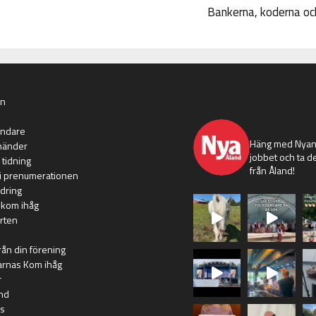
Bankerna, koderna och
an
nyaaland
ändare
Häng med Nyans
händer
jobbet och ta de
 tidning
från Åland!
i prenumerationen
dring
 kom ihåg
rten
rån din förening
arnas Kom ihåg
r
nd
s