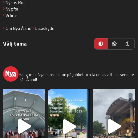
Nyans Ros
Nygifta
Vi firar
Om Nya Åland
Dataskydd
Välj tema
nyaaland
Häng med Nyans redaktion på jobbet och ta del av allt det senaste
från Åland!