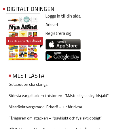
DIGITALTIDNINGEN
Logga in till din sida
Arkivet
Registrera dig
Läs dagens Nya Åland
MEST LÄSTA
Getaboden ska stänga
Största vargattacken i historien -”Måste utlysa skyddsjakt”
Misstänkt vargattack i Eckerö – 17 får rivna
Fårägaren om attacken – ”psykiskt och fysiskt jobbigt”