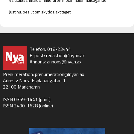
Våldtäktsanmälda influeraren motanmäler målsägande
Just nu: beslut om skyddsjakt taget
Telefon: 018-23444
E-post:
redaktion@nyan.ax
Annons:
annons@nyan.ax
Prenumeration:
prenumeration@nyan.ax
Adress: Norra Esplanadgatan 1
22100 Mariehamn
ISSN 0359-1441 (print)
ISSN 2490-1628 (online)