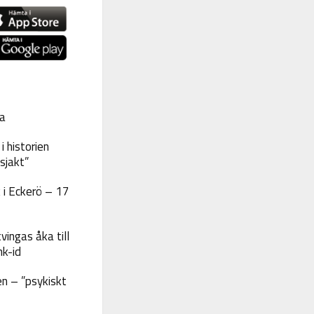
a
 historien
sjakt”
 i Eckerö – 17
vingas åka till
nk-id
n – ”psykiskt