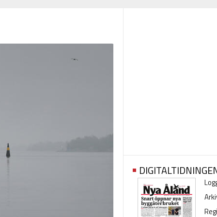
DIGITALTIDNINGE
Logg
Arki
Regi