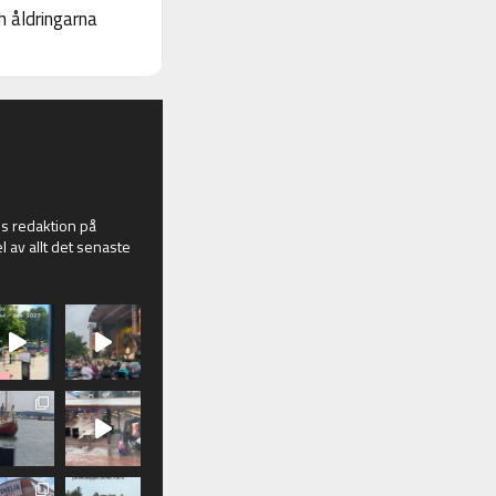
 åldringarna
 redaktion på
l av allt det senaste