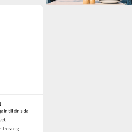
N
a in till din sida
vet
strera dig