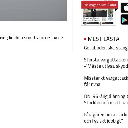
Läs dagens Nya Åland
ing kritiken som framförs av de
MEST LÄSTA
Getaboden ska stäng
Största vargattacken i
-”Måste utlysa skydd
Misstänkt vargattack
får rivna
DN: 96-årig ålänning t
Stockholm för sitt ba
Fårägaren om attacke
och fysiskt jobbigt”