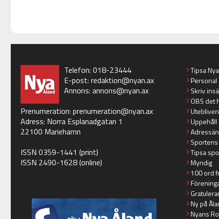
Telefon: 018-23444
Tipsa Ny
E-post:
redaktion@nyan.ax
Personal
Annons:
annons@nyan.ax
Skriv ins
OBS det 
Prenumeration:
prenumeration@nyan.ax
Utebliven
Adress: Norra Esplanadgatan 1
Uppehåll 
22100 Mariehamn
Adressän
Sportens
ISSN 0359-1441 (print)
Tipsa spo
ISSN 2490-1628 (online)
Myndig
100 ord f
Förening
Gratulera
Ny på Åla
Nyans Ro