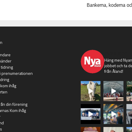
Bankerna, koderna och
an
nyaaland
ändare
Häng med Nyans
händer
jobbet och ta de
 tidning
från Åland!
i prenumerationen
dring
 kom ihåg
rten
rån din förening
arnas Kom ihåg
r
nd
s