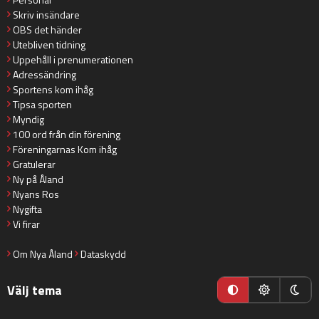
Skriv insändare
OBS det händer
Utebliven tidning
Uppehåll i prenumerationen
Adressändring
Sportens kom ihåg
Tipsa sporten
Myndig
100 ord från din förening
Föreningarnas Kom ihåg
Gratulerar
Ny på Åland
Nyans Ros
Nygifta
Vi firar
Om Nya Åland
Dataskydd
Välj tema