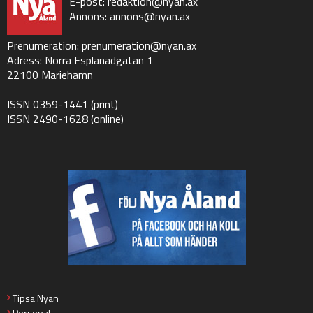
E-post:
redaktion@nyan.ax
Annons:
annons@nyan.ax
Prenumeration:
prenumeration@nyan.ax
Adress: Norra Esplanadgatan 1
22100 Mariehamn
ISSN 0359-1441 (print)
ISSN 2490-1628 (online)
Tipsa Nyan
Personal