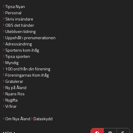
Tipsa Nyan
Personal
Skriv insändare
OBS det händer
Utebliven tidning
Uppehåll i prenumerationen
Adressändring
Sportens kom ihåg
Tipsa sporten
Myndig
100 ord från din förening
Föreningarnas Kom ihåg
Gratulerar
Ny på Åland
Nyans Ros
Nygifta
Vi firar
Om Nya Åland
Dataskydd