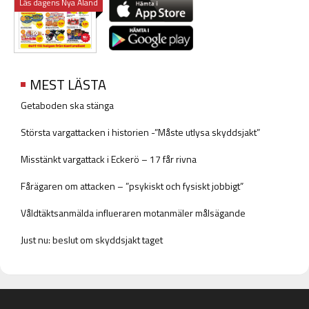
Läs dagens Nya Åland
MEST LÄSTA
Getaboden ska stänga
Största vargattacken i historien -”Måste utlysa skyddsjakt”
Misstänkt vargattack i Eckerö – 17 får rivna
Fårägaren om attacken – ”psykiskt och fysiskt jobbigt”
Våldtäktsanmälda influeraren motanmäler målsägande
Just nu: beslut om skyddsjakt taget