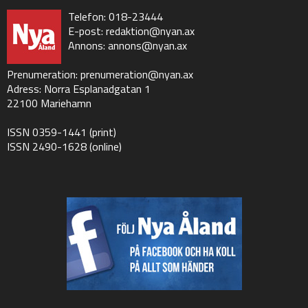
Telefon: 018-23444
E-post:
redaktion@nyan.ax
Annons:
annons@nyan.ax
Prenumeration:
prenumeration@nyan.ax
Adress: Norra Esplanadgatan 1
22100 Mariehamn
ISSN 0359-1441 (print)
ISSN 2490-1628 (online)