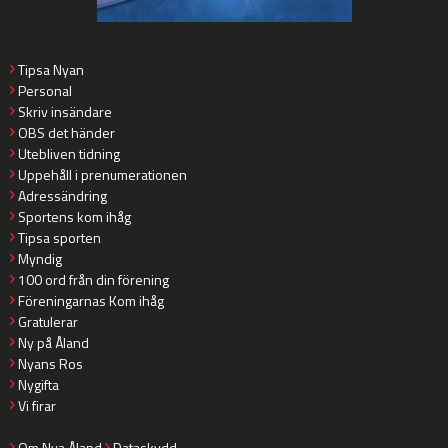
Tipsa Nyan
Personal
Skriv insändare
OBS det händer
Utebliven tidning
Uppehåll i prenumerationen
Adressändring
Sportens kom ihåg
Tipsa sporten
Myndig
100 ord från din förening
Föreningarnas Kom ihåg
Gratulerar
Ny på Åland
Nyans Ros
Nygifta
Vi firar
Om Nya Åland
Dataskydd