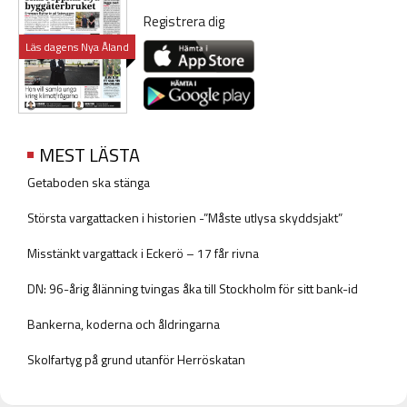
Registrera dig
Läs dagens Nya Åland
MEST LÄSTA
Getaboden ska stänga
Största vargattacken i historien -”Måste utlysa skyddsjakt”
Misstänkt vargattack i Eckerö – 17 får rivna
DN: 96-årig ålänning tvingas åka till Stockholm för sitt bank-id
Bankerna, koderna och åldringarna
Skolfartyg på grund utanför Herröskatan