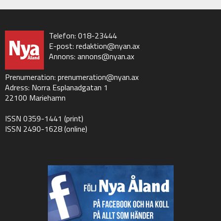
Telefon: 018-23444
E-post:
redaktion@nyan.ax
Annons:
annons@nyan.ax
Prenumeration:
prenumeration@nyan.ax
Adress: Norra Esplanadgatan 1
22100 Mariehamn
ISSN 0359-1441 (print)
ISSN 2490-1628 (online)