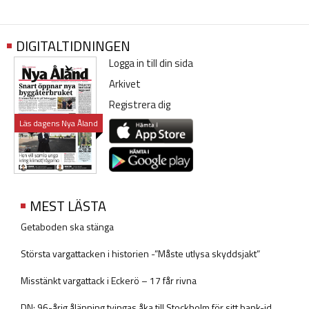
DIGITALTIDNINGEN
Logga in till din sida
Arkivet
Registrera dig
Läs dagens Nya Åland
MEST LÄSTA
Getaboden ska stänga
Största vargattacken i historien -”Måste utlysa skyddsjakt”
Misstänkt vargattack i Eckerö – 17 får rivna
DN: 96-årig ålänning tvingas åka till Stockholm för sitt bank-id