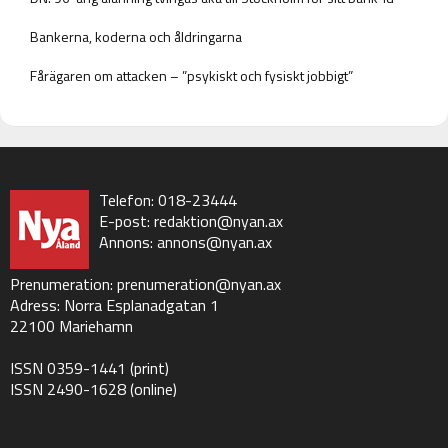
Bankerna, koderna och åldringarna
Fårägaren om attacken – ”psykiskt och fysiskt jobbigt”
Telefon: 018-23444
E-post:
redaktion@nyan.ax
Annons:
annons@nyan.ax
Prenumeration:
prenumeration@nyan.ax
Adress: Norra Esplanadgatan 1
22100 Mariehamn
ISSN 0359-1441 (print)
ISSN 2490-1628 (online)