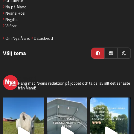
Gratulerar
Ny på Åland
Nyans Ros
Nygifta
Vi firar
Om Nya Åland
Dataskydd
Välj tema
nyaaland
Häng med Nyans redaktion på jobbet och ta del av allt det senaste
från Åland!