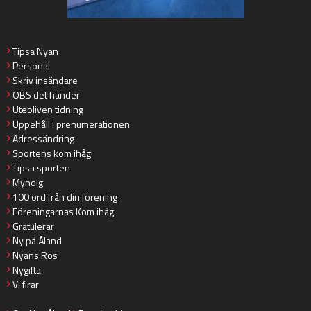
Tipsa Nyan
Personal
Skriv insändare
OBS det händer
Utebliven tidning
Uppehåll i prenumerationen
Adressändring
Sportens kom ihåg
Tipsa sporten
Myndig
100 ord från din förening
Föreningarnas Kom ihåg
Gratulerar
Ny på Åland
Nyans Ros
Nygifta
Vi firar