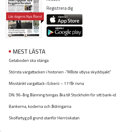
Registrera dig
Läs dagens Nya Åland
MEST LÄSTA
Getaboden ska stänga
Största vargattacken i historien -”Måste utlysa skyddsjakt”
Misstänkt vargattack i Eckerö – 17 får rivna
DN: 96-årig ålänning tvingas åka till Stockholm för sitt bank-id
Bankerna, koderna och åldringarna
Skolfartyg på grund utanför Herröskatan