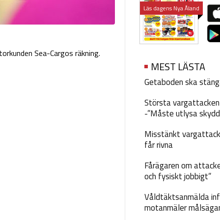
Läs dagens Nya Åland
 storkunden Sea-Cargos räkning.
MEST LÄSTA
Getaboden ska stäng
Största vargattacken i
-”Måste utlysa skydd
Misstänkt vargattack
får rivna
Fårägaren om attacke
och fysiskt jobbigt”
Våldtäktsanmälda inf
motanmäler målsäga