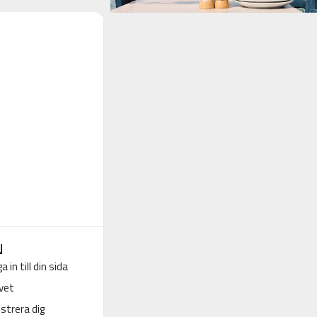
N
a in till din sida
vet
strera dig