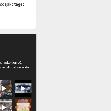
yddsjakt taget
 redaktion på
l av allt det senaste