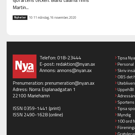
sjöfartens tecken. Bland talarna finns
Martin...
10:11 måndag, 16 november, 2020
Nyheter
Telefon: 018-23444
Tipsa Ny
E-post:
redaktion@nyan.ax
Personal
Annons:
annons@nyan.ax
Skriv ins
OBS det 
Prenumeration:
prenumeration@nyan.ax
Utebliven
Adress: Norra Esplanadgatan 1
Uppehåll 
22100 Mariehamn
Adressän
Sportens
ISSN 0359-1441 (print)
Tipsa spo
ISSN 2490-1628 (online)
Myndig
100 ord f
Förening
Gratulera