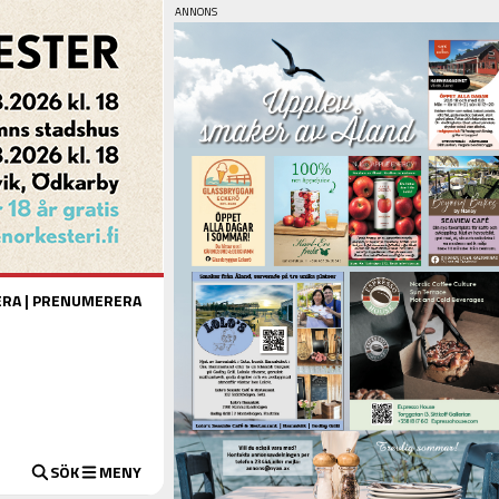
ERA
|
PRENUMERERA
SÖK
MENY