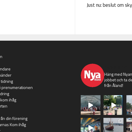
Just nu: beslut om sk
an
nyaaland
ändare
Häng med Nyans
händer
jobbet och ta de
 tidning
från Åland!
i prenumerationen
dring
 kom ihåg
rten
rån din förening
arnas Kom ihåg
r