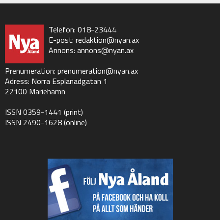
Telefon: 018-23444
E-post:
redaktion@nyan.ax
Annons:
annons@nyan.ax
Prenumeration:
prenumeration@nyan.ax
Adress: Norra Esplanadgatan 1
22100 Mariehamn
ISSN 0359-1441 (print)
ISSN 2490-1628 (online)