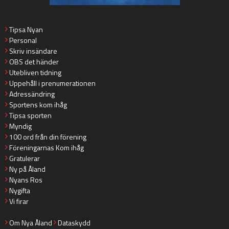
Tipsa Nyan
Personal
Skriv insändare
OBS det händer
Utebliven tidning
Uppehåll i prenumerationen
Adressändring
Sportens kom ihåg
Tipsa sporten
Myndig
100 ord från din förening
Föreningarnas Kom ihåg
Gratulerar
Ny på Åland
Nyans Ros
Nygifta
Vi firar
Om Nya Åland
Dataskydd