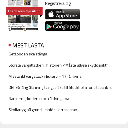
Registrera dig
Läs dagens Nya Åland
MEST LÄSTA
Getaboden ska stänga
Största vargattacken i historien -”Måste utlysa skyddsjakt”
Misstänkt vargattack i Eckerö – 17 får rivna
DN: 96-årig ålänning tvingas åka till Stockholm för sitt bank-id
Bankerna, koderna och åldringarna
Skolfartyg på grund utanför Herröskatan