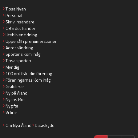
Tipsa Nyan
Personal
Skriv insändare
OBS det händer
Utebliven tidning
Uppehåll i prenumerationen
Adressändring
Sportens kom ihåg
Tipsa sporten
Myndig
100 ord från din förening
Föreningarnas Kom ihåg
Gratulerar
Ny på Åland
Nyans Ros
Nygifta
Vi firar
Om Nya Åland
Dataskydd