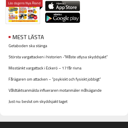
Läs dagens Nya Åland
MEST LÄSTA
Getaboden ska stänga
Största vargattacken i historien -”Måste utlysa skyddsjakt”
Misstänkt vargattack i Eckerö – 17 får rivna
Fårägaren om attacken – ”psykiskt och fysiskt jobbigt”
Våldtäktsanmälda influeraren motanmäler målsägande
Just nu: beslut om skyddsjakt taget