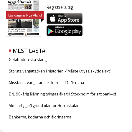
Registrera dig
Läs dagens Nya Åland
MEST LÄSTA
Getaboden ska stänga
Största vargattacken i historien -”Måste utlysa skyddsjakt”
Misstänkt vargattack i Eckerö – 17 får rivna
DN: 96-årig ålänning tvingas åka till Stockholm för sitt bank-id
Skolfartyg på grund utanför Herröskatan
Bankerna, koderna och åldringarna