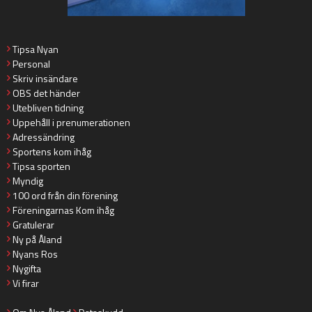
Tipsa Nyan
Personal
Skriv insändare
OBS det händer
Utebliven tidning
Uppehåll i prenumerationen
Adressändring
Sportens kom ihåg
Tipsa sporten
Myndig
100 ord från din förening
Föreningarnas Kom ihåg
Gratulerar
Ny på Åland
Nyans Ros
Nygifta
Vi firar