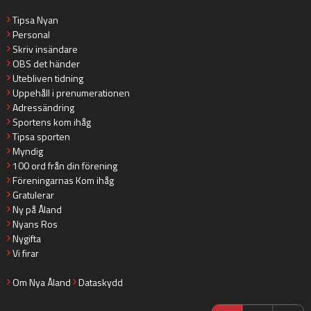
Tipsa Nyan
Personal
Skriv insändare
OBS det händer
Utebliven tidning
Uppehåll i prenumerationen
Adressändring
Sportens kom ihåg
Tipsa sporten
Myndig
100 ord från din förening
Föreningarnas Kom ihåg
Gratulerar
Ny på Åland
Nyans Ros
Nygifta
Vi firar
Om Nya Åland
Dataskydd