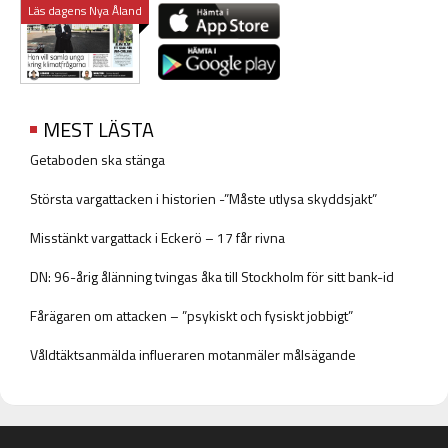
Läs dagens Nya Åland
MEST LÄSTA
Getaboden ska stänga
Största vargattacken i historien -”Måste utlysa skyddsjakt”
Misstänkt vargattack i Eckerö – 17 får rivna
DN: 96-årig ålänning tvingas åka till Stockholm för sitt bank-id
Fårägaren om attacken – ”psykiskt och fysiskt jobbigt”
Våldtäktsanmälda influeraren motanmäler målsägande