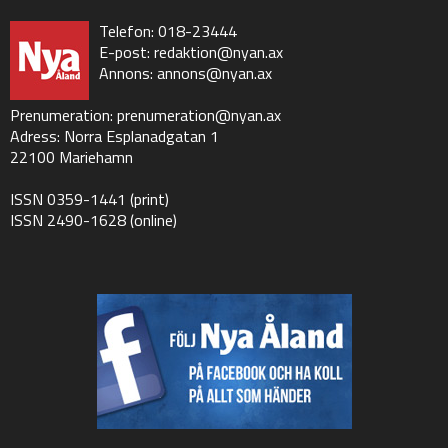
Telefon: 018-23444
E-post:
redaktion@nyan.ax
Annons:
annons@nyan.ax
Prenumeration:
prenumeration@nyan.ax
Adress: Norra Esplanadgatan 1
22100 Mariehamn
ISSN 0359-1441 (print)
ISSN 2490-1628 (online)