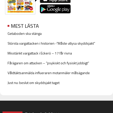
MEST LÄSTA
Getaboden ska stänga
Största vargattacken i historien -”Måste utlysa skyddsjakt”
Misstänkt vargattack i Eckerö – 17 får rivna
Fårägaren om attacken – ”psykiskt och fysiskt jobbigt”
Våldtäktsanmälda influeraren motanmäler målsägande
Just nu: beslut om skyddsjakt taget