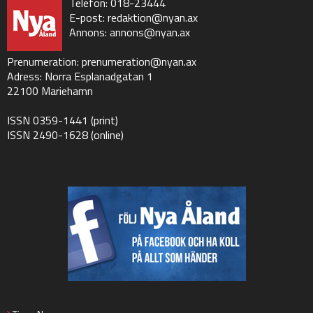
Telefon: 018-23444
E-post:
redaktion@nyan.ax
Annons:
annons@nyan.ax
Prenumeration:
prenumeration@nyan.ax
Adress: Norra Esplanadgatan 1
22100 Mariehamn
ISSN 0359-1441 (print)
ISSN 2490-1628 (online)