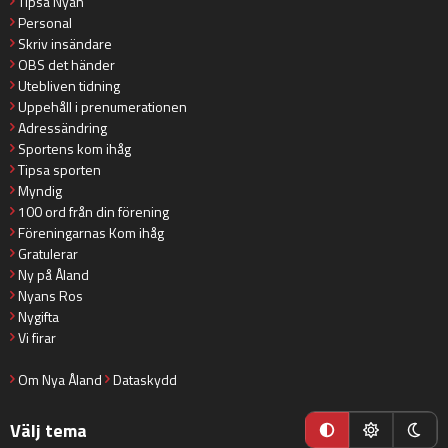
Tipsa Nyan
Personal
Skriv insändare
OBS det händer
Utebliven tidning
Uppehåll i prenumerationen
Adressändring
Sportens kom ihåg
Tipsa sporten
Myndig
100 ord från din förening
Föreningarnas Kom ihåg
Gratulerar
Ny på Åland
Nyans Ros
Nygifta
Vi firar
Om Nya Åland
Dataskydd
Välj tema