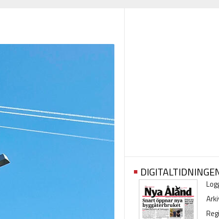
DIGITALTIDNINGE
Logg
Arki
Regi