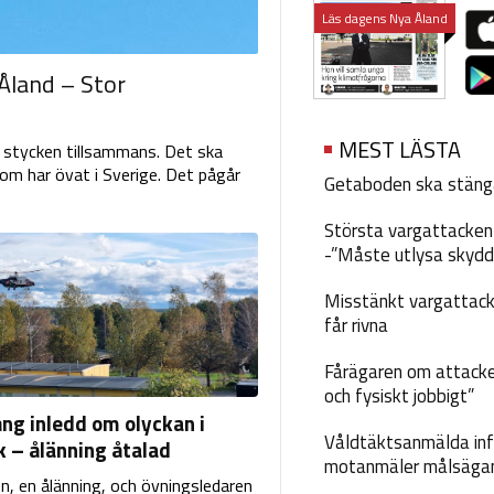
Läs dagens Nya Åland
 Åland – Stor
MEST LÄSTA
e stycken tillsammans. Det ska
 som har övat i Sverige. Det pågår
Getaboden ska stäng
Största vargattacken i
-”Måste utlysa skydd
Misstänkt vargattack
får rivna
Fårägaren om attacke
och fysiskt jobbigt”
ng inledd om olyckan i
Våldtäktsanmälda inf
k – ålänning åtalad
motanmäler målsäga
n, en ålänning, och övningsledaren