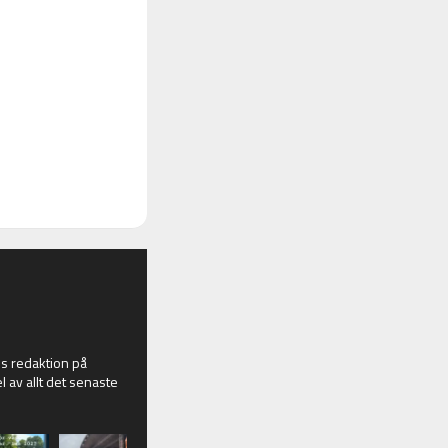
 redaktion på
l av allt det senaste