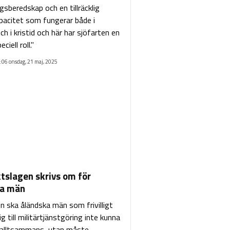
gsberedskap och en tillräcklig
apacitet som fungerar både i
ch i kristid och här har sjöfarten en
ciell roll."
:06 onsdag, 21 maj, 2025
ktslagen skrivs om för
ka män
en ska åländska män som frivilligt
g till militärtjänstgöring inte kunna
 alltsammans, utan måste