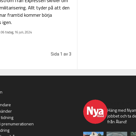
nström från Expressen skriver om
ilitarisering. Allt tyder på att den
nar framtid kommer börja
 igen.
:06 tisdag, 16 juli, 2024
Sida 1 av 3
an
nyaaland
ändare
Häng med Nyans
händer
jobbet och ta de
 tidning
från Åland!
i prenumerationen
dring