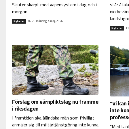
Skjuter skarpt med vapensystem i dag och i
står åtal
morgon.
nio beväri
landstigni
16:26 måndag, 4 maj, 2026
Nyheter
11
Nyheter
Förslag om värnpliktslag nu framme
”Vi kan
i riksdagen
inte ko
professo
I framtiden ska åländska män som frivilligt
anmäler sig till militärtjänstgöring inte kunna
"Med tank