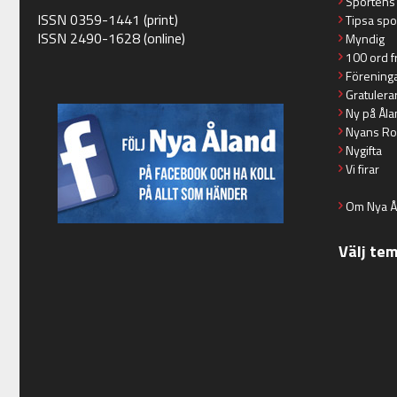
Sportens
ISSN 0359-1441 (print)
Tipsa spo
ISSN 2490-1628 (online)
Myndig
100 ord f
Förening
Gratulera
Ny på Åla
Nyans Ro
Nygifta
Vi firar
Om Nya Å
Välj te