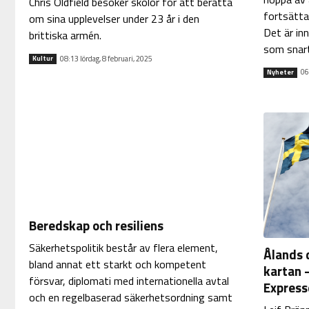
Chris Oldfield besöker skolor för att berätta
fortsätta 
om sina upplevelser under 23 år i den
Det är in
brittiska armén.
som snart
08:13 lördag, 8 februari, 2025
Kultur
06
Nyheter
Beredskap och resiliens
Säkerhetspolitik består av flera element,
Ålands 
bland annat ett starkt och kompetent
kartan –
försvar, diplomati med internationella avtal
Express
och en regelbaserad säkerhetsordning samt