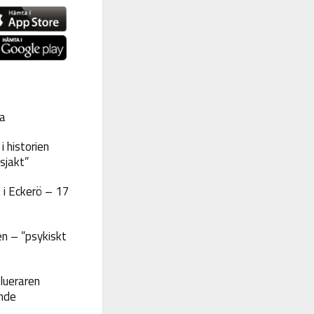
a
 historien
sjakt”
 i Eckerö – 17
n – ”psykiskt
lueraren
nde