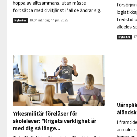
hoppa av alltsammans, utan måste
försörjnin
fortsätta med civiltjänst ifall de ändrar sig.
logistikk
fredstid o
10:01 måndag, 14 juli, 2025
Nyheter
alldeles spe
17
Nyheter
Värnpli
åländs
Yrkesmilitär föreläser för
skolelever: ”Krigets verklighet är
I framtid
med dig så länge...
anmäler si
hoppa av