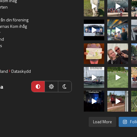
 kom ihåg
rten
rån din förening
arnas Kom ihåg
r
nd
s
land
Dataskydd
ma
Load More
Fol