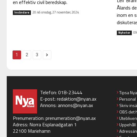
Leif Brän
en effektiv civil beredskap.
Ålands dem
20:46 onsdag, 27 november, 2024
Insändare
inom en s
diskuteras
09
Nyheter
1
2
3
Telefon: 018-23444
Tipsa Ny
E-post:
redaktion@nyan.ax
Personal
Annons:
annons@nyan.ax
Skriv ins
OBS det 
Prenumeration:
prenumeration@nyan.ax
Utebliven
Adress: Norra Esplanadgatan 1
Uppehåll 
22100 Mariehamn
Adressän