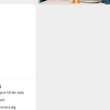
N
a in till din sida
vet
strera dig