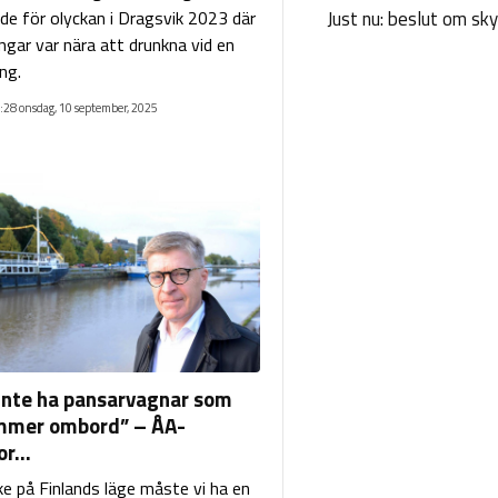
ade för olyckan i Dragsvik 2023 där
Just nu: beslut om sk
ngar var nära att drunkna vid en
ng.
:28 onsdag, 10 september, 2025
 inte ha pansarvagnar som
mmer ombord” – ÅA-
r...
e på Finlands läge måste vi ha en