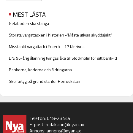
MEST LÄSTA
Getaboden ska stänga
Största vargattacken i historien -”Måste utlysa skyddsjakt”
Misstänkt vargattack i Eckerö – 17 får rivna
DN: 96-årig ålänning tvingas åka till Stockholm för sitt bank-id
Bankerna, koderna och åldringarna
Skolfartyg på grund utanför Herröskatan
Telefon: 018-23444
E-post:
redaktion@nyan.ax
Annons:
annons@nyan.ax