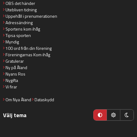
OBS det händer
Utebliven tidning
Uppehåll i prenumerationen
Adressändring
Sportens kom ihåg
Tipsa sporten
Myndig
100 ord från din förening
Föreningarnas Kom ihåg
Gratulerar
Ny på Åland
Nyans Ros
Nygifta
Vi firar
Om Nya Åland
Dataskydd
Välj tema