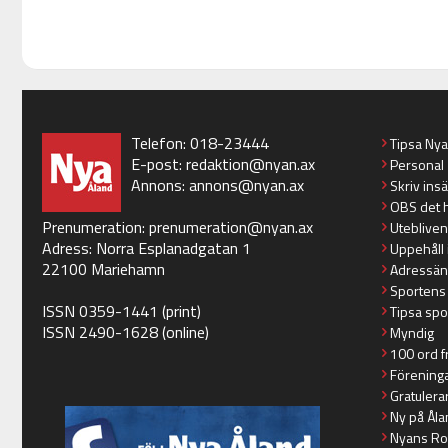
Telefon: 018-23444
Tipsa Ny
E-post:
redaktion@nyan.ax
Personal
Annons:
annons@nyan.ax
Skriv ins
OBS det 
Prenumeration:
prenumeration@nyan.ax
Utebliven
Adress: Norra Esplanadgatan 1
Uppehåll 
22100 Mariehamn
Adressän
Sportens
ISSN 0359-1441 (print)
Tipsa spo
ISSN 2490-1628 (online)
Myndig
100 ord f
Förening
Gratulera
Ny på Åla
Nyans Ro