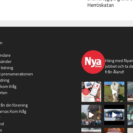
Herröskatan
an
nyaaland
ändare
Häng med Nyans
händer
jobbet och ta de
 tidning
från Åland!
i prenumerationen
dring
 kom ihåg
rten
rån din förening
arnas Kom ihåg
r
nd
s