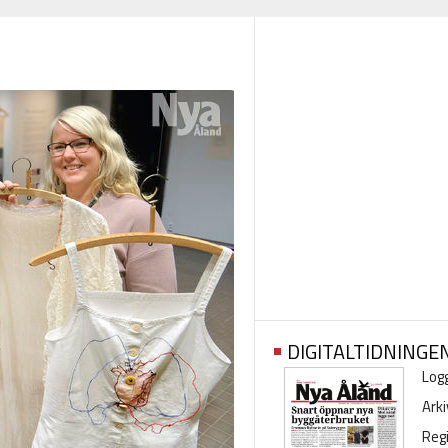
DIGITALTIDNINGE
Logg
Arki
Regi