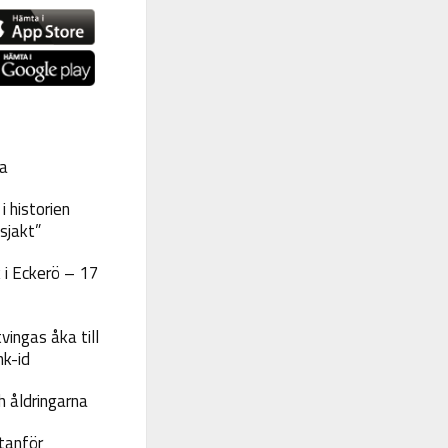
a
 historien
sjakt”
 i Eckerö – 17
vingas åka till
nk-id
 åldringarna
tanför