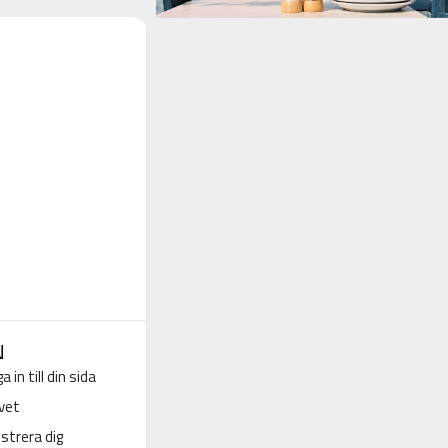
N
a in till din sida
vet
strera dig