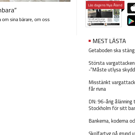
Läs dagens Nya Åland
nbara”
a om sina bärare, om oss
MEST LÄSTA
Getaboden ska stäng
Största vargattacken i
-”Måste utlysa skydd
Misstänkt vargattack
får rivna
DN: 96-årig ålänning t
Stockholm för sitt ba
Bankerna, koderna och
Skolfartyg på grund u