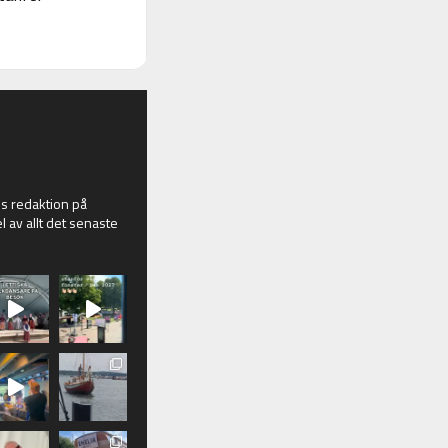
 redaktion på
l av allt det senaste