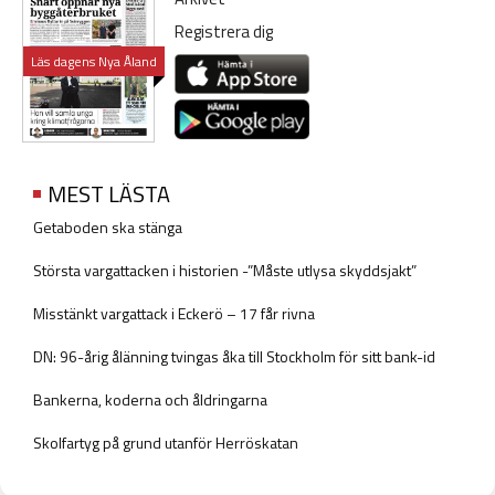
Registrera dig
Läs dagens Nya Åland
MEST LÄSTA
Getaboden ska stänga
Största vargattacken i historien -”Måste utlysa skyddsjakt”
Misstänkt vargattack i Eckerö – 17 får rivna
DN: 96-årig ålänning tvingas åka till Stockholm för sitt bank-id
Bankerna, koderna och åldringarna
Skolfartyg på grund utanför Herröskatan