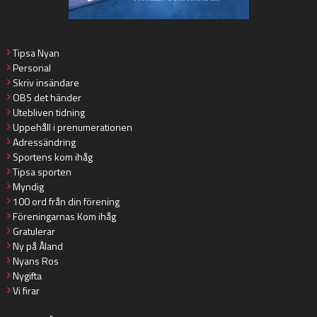
Tipsa Nyan
Personal
Skriv insändare
OBS det händer
Utebliven tidning
Uppehåll i prenumerationen
Adressändring
Sportens kom ihåg
Tipsa sporten
Myndig
100 ord från din förening
Föreningarnas Kom ihåg
Gratulerar
Ny på Åland
Nyans Ros
Nygifta
Vi firar