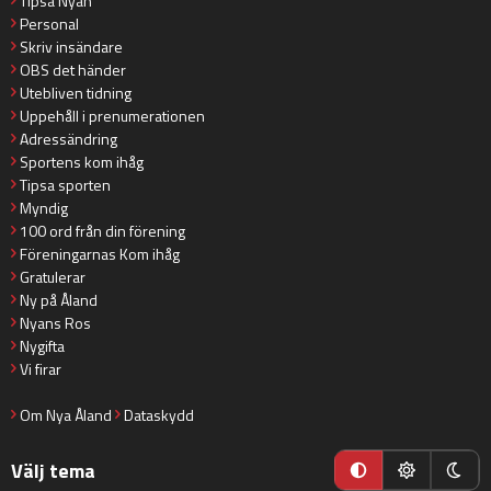
Tipsa Nyan
Personal
Skriv insändare
OBS det händer
Utebliven tidning
Uppehåll i prenumerationen
Adressändring
Sportens kom ihåg
Tipsa sporten
Myndig
100 ord från din förening
Föreningarnas Kom ihåg
Gratulerar
Ny på Åland
Nyans Ros
Nygifta
Vi firar
Om Nya Åland
Dataskydd
Välj tema