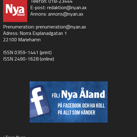
Telefon: 018-23444
E-post:
redaktion@nyan.ax
Annons:
annons@nyan.ax
Prenumeration:
prenumeration@nyan.ax
Adress: Norra Esplanadgatan 1
22100 Mariehamn
ISSN 0359-1441 (print)
ISSN 2490-1628 (online)