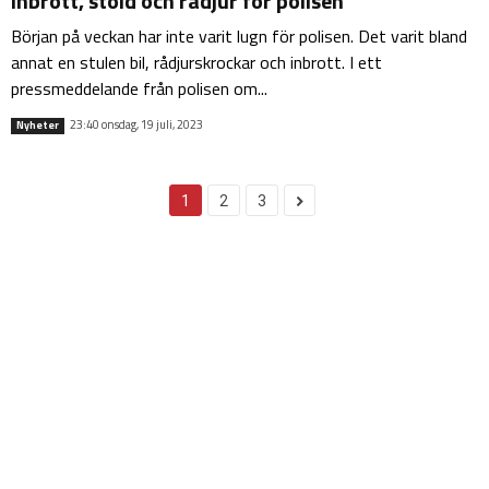
Inbrott, stöld och rådjur för polisen
Början på veckan har inte varit lugn för polisen. Det varit bland
annat en stulen bil, rådjurskrockar och inbrott. I ett
pressmeddelande från polisen om...
23:40 onsdag, 19 juli, 2023
Nyheter
1
2
3