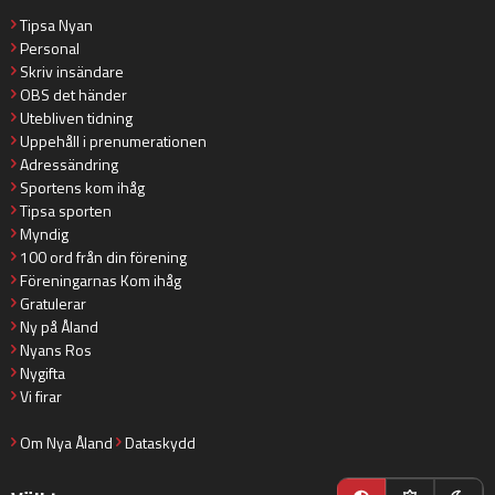
Tipsa Nyan
Personal
Skriv insändare
OBS det händer
Utebliven tidning
Uppehåll i prenumerationen
Adressändring
Sportens kom ihåg
Tipsa sporten
Myndig
100 ord från din förening
Föreningarnas Kom ihåg
Gratulerar
Ny på Åland
Nyans Ros
Nygifta
Vi firar
Om Nya Åland
Dataskydd