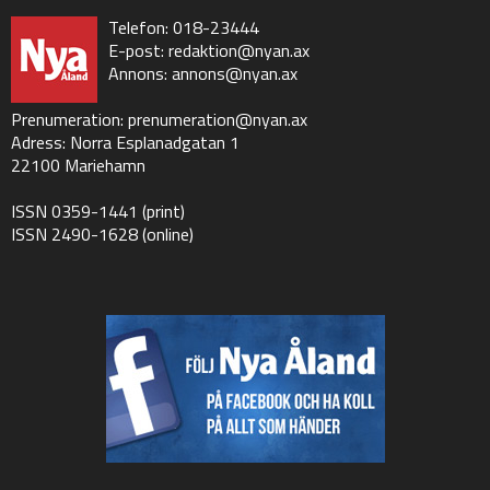
Telefon: 018-23444
E-post:
redaktion@nyan.ax
Annons:
annons@nyan.ax
Prenumeration:
prenumeration@nyan.ax
Adress: Norra Esplanadgatan 1
22100 Mariehamn
ISSN 0359-1441 (print)
ISSN 2490-1628 (online)