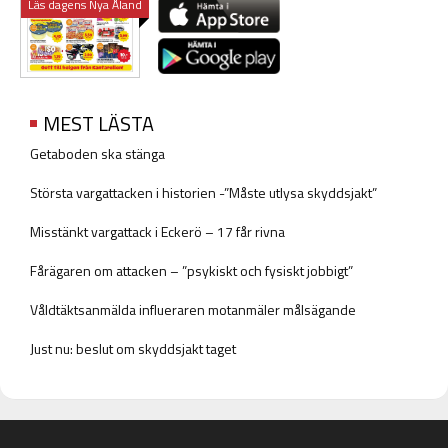
Läs dagens Nya Åland
MEST LÄSTA
Getaboden ska stänga
Största vargattacken i historien -”Måste utlysa skyddsjakt”
Misstänkt vargattack i Eckerö – 17 får rivna
Fårägaren om attacken – ”psykiskt och fysiskt jobbigt”
Våldtäktsanmälda influeraren motanmäler målsägande
Just nu: beslut om skyddsjakt taget