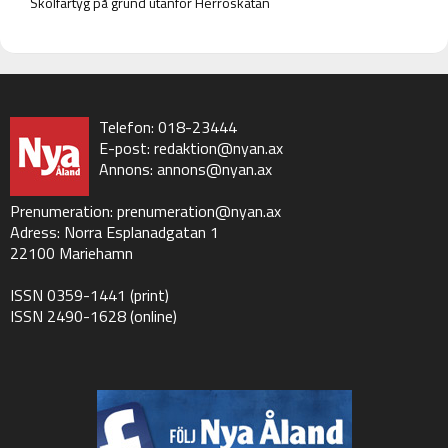
Skolfartyg på grund utanför Herröskatan
Telefon: 018-23444
E-post:
redaktion@nyan.ax
Annons:
annons@nyan.ax
Prenumeration:
prenumeration@nyan.ax
Adress: Norra Esplanadgatan 1
22100 Mariehamn
ISSN 0359-1441 (print)
ISSN 2490-1628 (online)