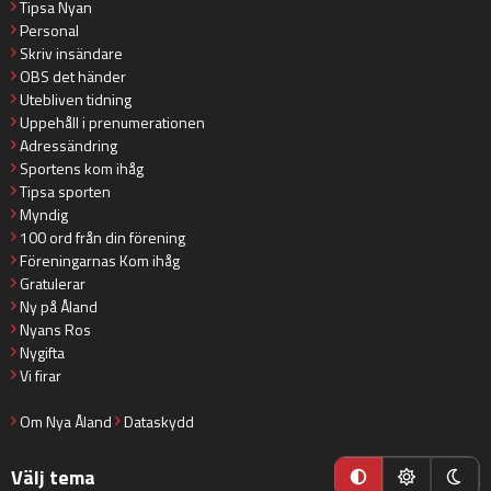
Tipsa Nyan
Personal
Skriv insändare
OBS det händer
Utebliven tidning
Uppehåll i prenumerationen
Adressändring
Sportens kom ihåg
Tipsa sporten
Myndig
100 ord från din förening
Föreningarnas Kom ihåg
Gratulerar
Ny på Åland
Nyans Ros
Nygifta
Vi firar
Om Nya Åland
Dataskydd
Välj tema