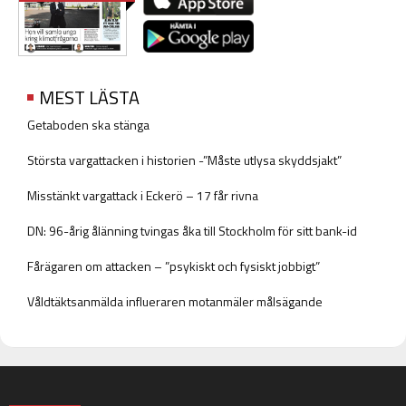
MEST LÄSTA
Getaboden ska stänga
Största vargattacken i historien -”Måste utlysa skyddsjakt”
Misstänkt vargattack i Eckerö – 17 får rivna
DN: 96-årig ålänning tvingas åka till Stockholm för sitt bank-id
Fårägaren om attacken – ”psykiskt och fysiskt jobbigt”
Våldtäktsanmälda influeraren motanmäler målsägande