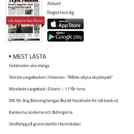
Arkivet
Registrera dig
Läs dagens Nya Åland
MEST LÄSTA
Getaboden ska stänga
Största vargattacken i historien -”Måste utlysa skyddsjakt”
Misstänkt vargattack i Eckerö – 17 får rivna
DN: 96-årig ålänning tvingas åka till Stockholm för sitt bank-id
Bankerna, koderna och åldringarna
Skolfartyg på grund utanför Herröskatan