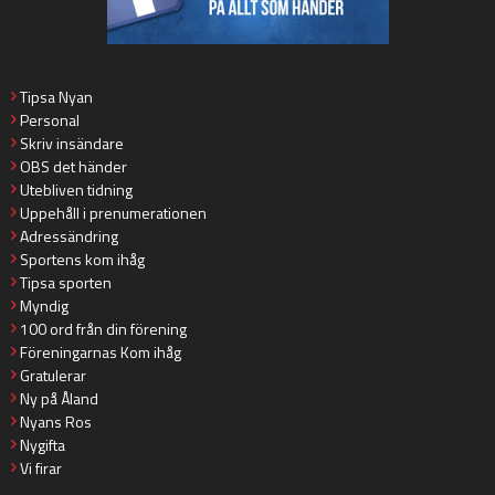
Tipsa Nyan
Personal
Skriv insändare
OBS det händer
Utebliven tidning
Uppehåll i prenumerationen
Adressändring
Sportens kom ihåg
Tipsa sporten
Myndig
100 ord från din förening
Föreningarnas Kom ihåg
Gratulerar
Ny på Åland
Nyans Ros
Nygifta
Vi firar