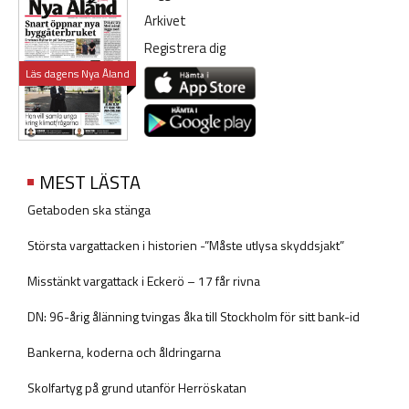
Arkivet
Registrera dig
Läs dagens Nya Åland
MEST LÄSTA
Getaboden ska stänga
Största vargattacken i historien -”Måste utlysa skyddsjakt”
Misstänkt vargattack i Eckerö – 17 får rivna
DN: 96-årig ålänning tvingas åka till Stockholm för sitt bank-id
Bankerna, koderna och åldringarna
Skolfartyg på grund utanför Herröskatan