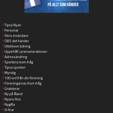
Tipsa Nyan
Personal
Skriv insändare
OBS det händer
Utebliven tidning
Uppehåll i prenumerationen
Adressändring
Sportens kom ihåg
Tipsa sporten
Myndig
100 ord från din förening
Föreningarnas Kom ihåg
Gratulerar
Ny på Åland
Nyans Ros
Nygifta
Vi firar