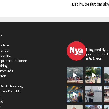
Just nu: beslut om sk
an
nyaaland
ändare
Häng med Nyans
händer
jobbet och ta de
 tidning
från Åland!
i prenumerationen
dring
 kom ihåg
rten
rån din förening
arnas Kom ihåg
r
nd
s