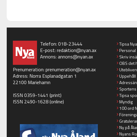
Telefon: 018-23444
Tipsa Ny
E-post:
redaktion@nyan.ax
Personal
Annons:
annons@nyan.ax
Skriv ins
OBS det 
Prenumeration:
prenumeration@nyan.ax
Utebliven
Adress: Norra Esplanadgatan 1
Uppehåll 
22100 Mariehamn
Adressän
Sportens
ISSN 0359-1441 (print)
Tipsa spo
ISSN 2490-1628 (online)
Myndig
100 ord f
Förening
Gratulera
Ny på Åla
Nyans Ro