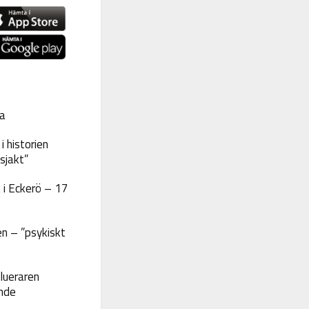
a
 historien
sjakt”
 i Eckerö – 17
n – ”psykiskt
lueraren
nde