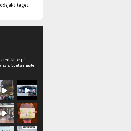
yddsjakt taget
 redaktion på
l av allt det senaste