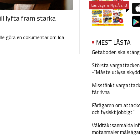
Läs dagens Nya Åland
l lyfta fram starka
ulle göra en dokumentär om Ida
MEST LÄSTA
Getaboden ska stäng
Största vargattacken i
-”Måste utlysa skydd
Misstänkt vargattack
får rivna
Fårägaren om attacke
och fysiskt jobbigt”
Våldtäktsanmälda inf
motanmäler målsäga