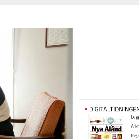
DIGITALTIDNINGE
Logg
Arki
Regi