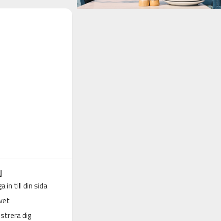
N
a in till din sida
vet
strera dig