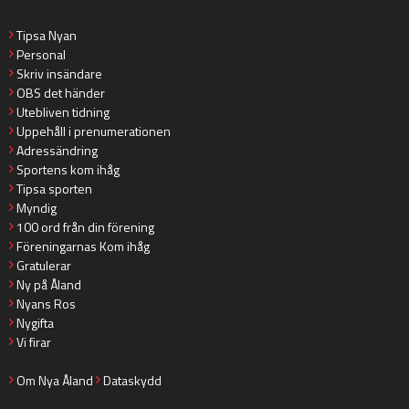
Tipsa Nyan
Personal
Skriv insändare
OBS det händer
Utebliven tidning
Uppehåll i prenumerationen
Adressändring
Sportens kom ihåg
Tipsa sporten
Myndig
100 ord från din förening
Föreningarnas Kom ihåg
Gratulerar
Ny på Åland
Nyans Ros
Nygifta
Vi firar
Om Nya Åland
Dataskydd