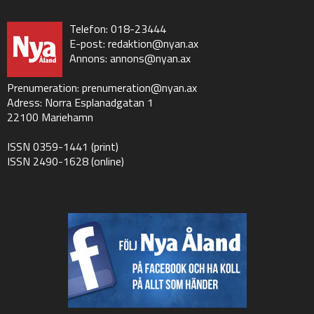
Telefon: 018-23444
E-post:
redaktion@nyan.ax
Annons:
annons@nyan.ax
Prenumeration:
prenumeration@nyan.ax
Adress: Norra Esplanadgatan 1
22100 Mariehamn
ISSN 0359-1441 (print)
ISSN 2490-1628 (online)