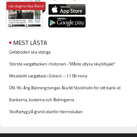
Läs dagens Nya Åland
MEST LÄSTA
Getaboden ska stänga
Största vargattacken i historien -”Måste utlysa skyddsjakt”
Misstänkt vargattack i Eckerö – 17 får rivna
DN: 96-årig ålänning tvingas åka till Stockholm för sitt bank-id
Bankerna, koderna och åldringarna
Skolfartyg på grund utanför Herröskatan