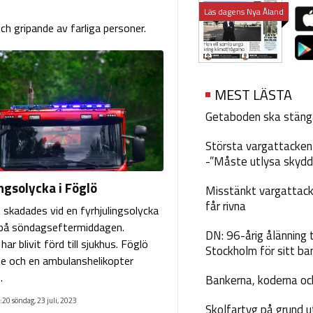
Läs dagens Nya Åland
h gripande av farliga personer.
MEST LÄSTA
Getaboden ska stäng
Största vargattacken i
-”Måste utlysa skydd
ngsolycka i Föglö
Misstänkt vargattack
får rivna
 skadades vid en fyrhjulingsolycka
 på söndagseftermiddagen.
DN: 96-årig ålänning t
ar blivit förd till sjukhus. Föglö
Stockholm för sitt ba
e och en ambulanshelikopter
.
Bankerna, koderna och
:20 söndag, 23 juli, 2023
Skolfartyg på grund u