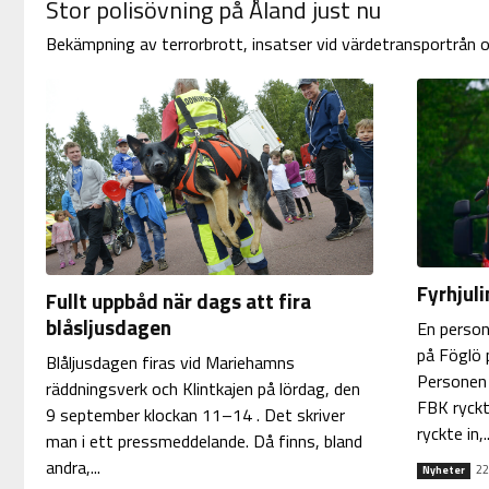
Stor polisövning på Åland just nu
Bekämpning av terrorbrott, insatser vid värdetransportrån oc
Fyrhjuli
Fullt uppbåd när dags att fira
blåsljusdagen
En person
på Föglö
Blåljusdagen firas vid Mariehamns
Personen h
räddningsverk och Klintkajen på lördag, den
FBK ryckt
9 september klockan 11–14 . Det skriver
ryckte in,..
man i ett pressmeddelande. Då finns, bland
andra,...
22
Nyheter