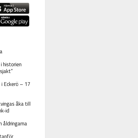
a
 historien
sjakt”
 i Eckerö – 17
vingas åka till
nk-id
 åldringarna
tanför