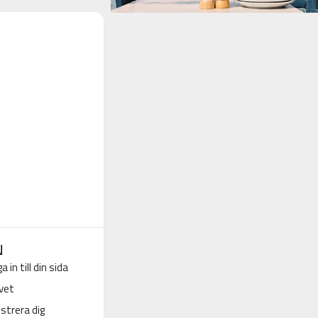
N
a in till din sida
vet
strera dig