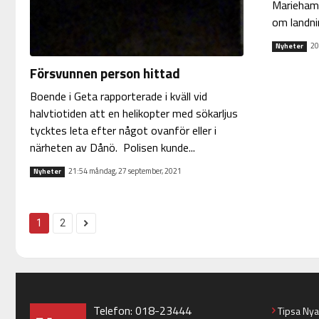
Mariehamn
om landnin
20
Nyheter
Försvunnen person hittad
Boende i Geta rapporterade i kväll vid
halvtiotiden att en helikopter med sökarljus
tycktes leta efter något ovanför eller i
närheten av Dånö. Polisen kunde...
21:54 måndag, 27 september, 2021
Nyheter
1
2
Telefon: 018-23444
Tipsa Ny