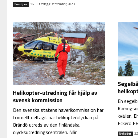
16:30 fredag, 8 september, 2023
Familjen
Segelbå
helikopt
Helikopter-utredning får hjälp av
svensk kommission
En segelb
Kärringsu
Den svenska statens haverikommission har
kvällen. E
formellt deltagit när helikopterolyckan på
Eckerö FB
Brändö utreds av den finländska
olycksutredningscentralen. När
22
Nyheter