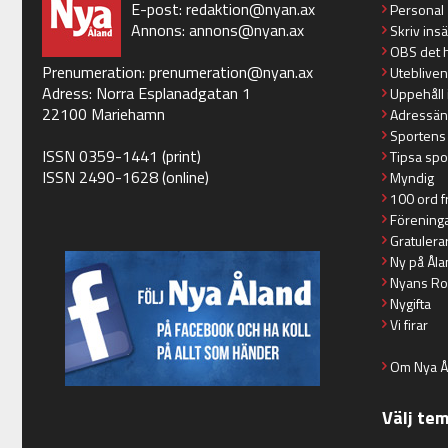
E-post:
redaktion@nyan.ax
Personal
Annons:
annons@nyan.ax
Skriv ins
OBS det 
Prenumeration:
prenumeration@nyan.ax
Utebliven
Adress: Norra Esplanadgatan 1
Uppehåll 
22100 Mariehamn
Adressän
Sportens
ISSN 0359-1441 (print)
Tipsa spo
ISSN 2490-1628 (online)
Myndig
100 ord f
Förening
Gratulera
Ny på Åla
Nyans Ro
Nygifta
Vi firar
Om Nya Å
Välj te