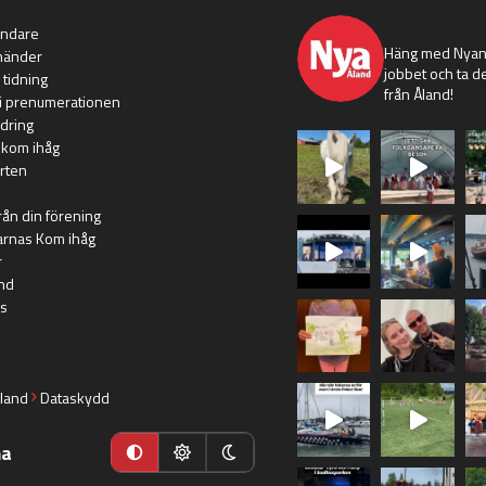
nyaaland
ändare
Häng med Nyans
händer
jobbet och ta de
 tidning
från Åland!
i prenumerationen
dring
 kom ihåg
rten
rån din förening
arnas Kom ihåg
r
nd
s
land
Dataskydd
ma