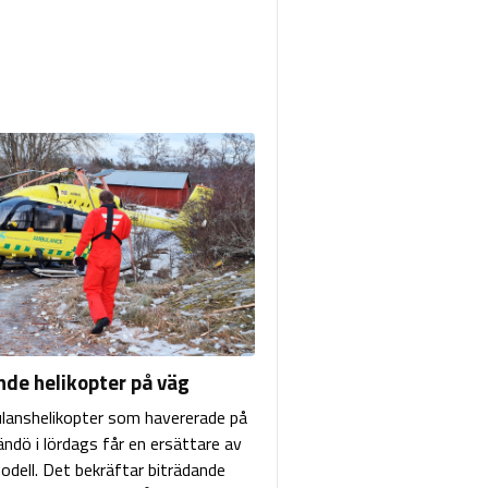
nde helikopter på väg
anshelikopter som havererade på
ändö i lördags får en ersättare av
ell. Det bekräftar biträdande