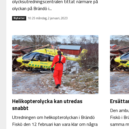
olycksutredningscentralen tittat närmare på
olyckan på Brändö i...
10:25 måndag, 2 januari, 2023
Nyheter
Helikopterolycka kan utredas
Ersätta
snabbt
Den ambul
Utredningen om helikopterolyckan i Brändö
Fiskö i Br
Fiskö den 12 februari kan vara klar om några
samma mod