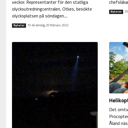
veckor. Representanter för den statliga
chefsläka
olycksutredningcentralen, Otkes, besökte
20
Nyheter
olycksplatsen på söndagen....
10:46 söndag, 20 februari, 2022
Nyheter
Helikopt
Det omtvi
Procopter
Åland näs