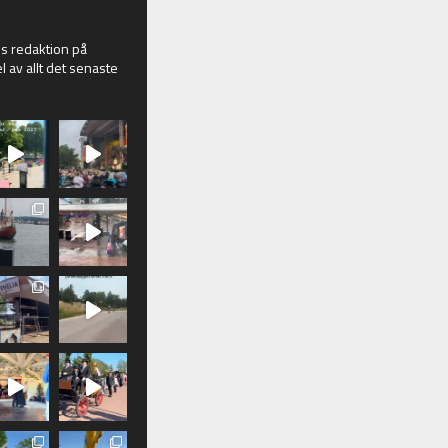
 redaktion på
l av allt det senaste