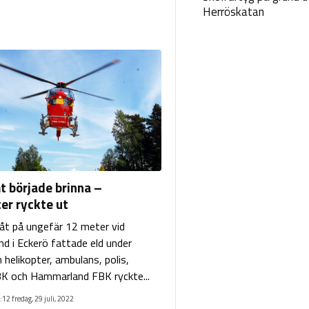
Herröskatan
t började brinna –
er ryckte ut
åt på ungefär 12 meter vid
nd i Eckerö fattade eld under
n helikopter, ambulans, polis,
K och Hammarland FBK ryckte...
:12 fredag, 29 juli, 2022