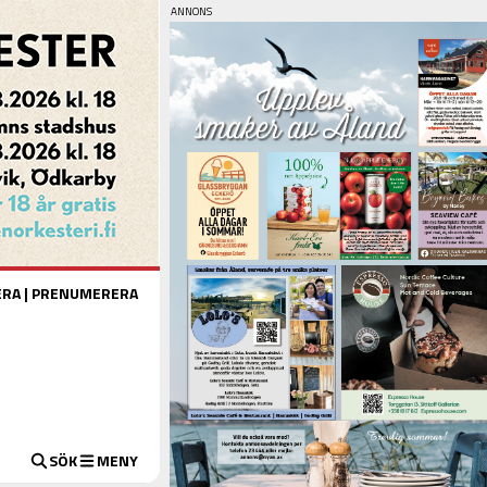
ERA
|
PRENUMERERA
SÖK
MENY