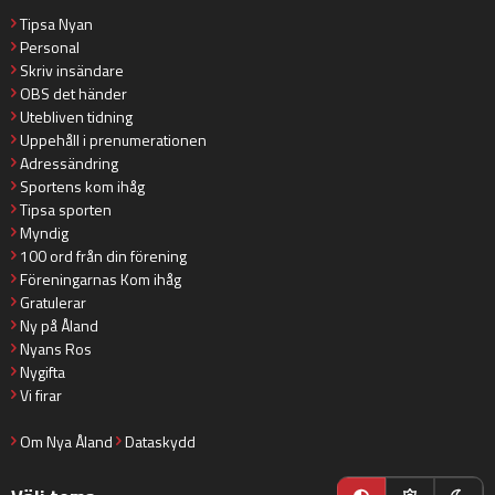
Tipsa Nyan
Personal
Skriv insändare
OBS det händer
Utebliven tidning
Uppehåll i prenumerationen
Adressändring
Sportens kom ihåg
Tipsa sporten
Myndig
100 ord från din förening
Föreningarnas Kom ihåg
Gratulerar
Ny på Åland
Nyans Ros
Nygifta
Vi firar
Om Nya Åland
Dataskydd