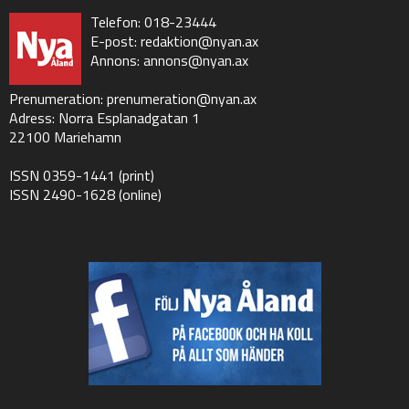
Telefon: 018-23444
E-post:
redaktion@nyan.ax
Annons:
annons@nyan.ax
Prenumeration:
prenumeration@nyan.ax
Adress: Norra Esplanadgatan 1
22100 Mariehamn
ISSN 0359-1441 (print)
ISSN 2490-1628 (online)