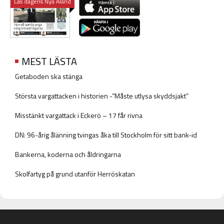
Läs dagens Nya Åland
MEST LÄSTA
Getaboden ska stänga
Största vargattacken i historien -”Måste utlysa skyddsjakt”
Misstänkt vargattack i Eckerö – 17 får rivna
DN: 96-årig ålänning tvingas åka till Stockholm för sitt bank-id
Bankerna, koderna och åldringarna
Skolfartyg på grund utanför Herröskatan