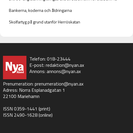
Bankerna, koderna och åldringarna
Skolfartyg på grund utanför Herröskatan
Telefon: 018-23444
E-post:
redaktion@nyan.ax
Annons:
annons@nyan.ax
Prenumeration:
prenumeration@nyan.ax
Adress: Norra Esplanadgatan 1
22100 Mariehamn
ISSN 0359-1441 (print)
ISSN 2490-1628 (online)