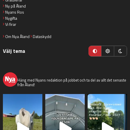
Ny på Åland
Nyans Ros
Nygifta
Vi firar
Om Nya Åland
Dataskydd
Välj tema
nyaaland
Häng med Nyans redaktion på jobbet och ta del av allt det senaste
från Åland!