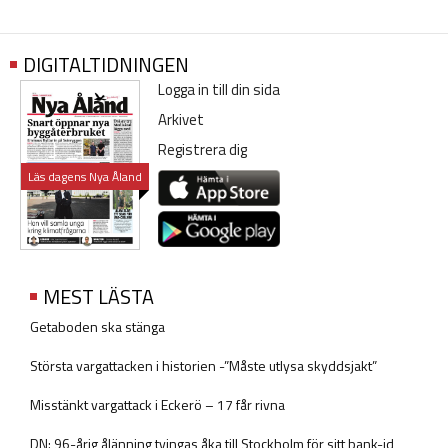
DIGITALTIDNINGEN
Logga in till din sida
Arkivet
Registrera dig
Läs dagens Nya Åland
MEST LÄSTA
Getaboden ska stänga
Största vargattacken i historien -”Måste utlysa skyddsjakt”
Misstänkt vargattack i Eckerö – 17 får rivna
DN: 96-årig ålänning tvingas åka till Stockholm för sitt bank-id