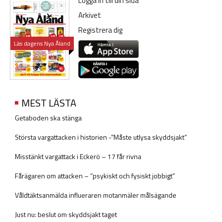
Logga in till din sida
Arkivet
Registrera dig
Läs dagens Nya Åland
MEST LÄSTA
Getaboden ska stänga
Största vargattacken i historien -”Måste utlysa skyddsjakt”
Misstänkt vargattack i Eckerö – 17 får rivna
Fårägaren om attacken – ”psykiskt och fysiskt jobbigt”
Våldtäktsanmälda influeraren motanmäler målsägande
Just nu: beslut om skyddsjakt taget