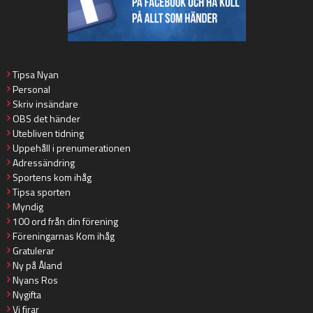
Tipsa Nyan
Personal
Skriv insändare
OBS det händer
Utebliven tidning
Uppehåll i prenumerationen
Adressändring
Sportens kom ihåg
Tipsa sporten
Myndig
100 ord från din förening
Föreningarnas Kom ihåg
Gratulerar
Ny på Åland
Nyans Ros
Nygifta
Vi firar