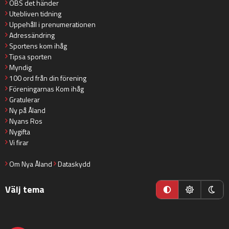
OBS det händer
Utebliven tidning
Uppehåll i prenumerationen
Adressändring
Sportens kom ihåg
Tipsa sporten
Myndig
100 ord från din förening
Föreningarnas Kom ihåg
Gratulerar
Ny på Åland
Nyans Ros
Nygifta
Vi firar
Om Nya Åland
Dataskydd
Välj tema