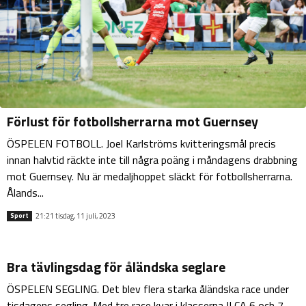
Förlust för fotbollsherrarna mot Guernsey
ÖSPELEN FOTBOLL. Joel Karlströms kvitteringsmål precis
innan halvtid räckte inte till några poäng i måndagens drabbning
mot Guernsey. Nu är medaljhoppet släckt för fotbollsherrarna.
Ålands...
21:21 tisdag, 11 juli, 2023
Sport
Bra tävlingsdag för åländska seglare
ÖSPELEN SEGLING. Det blev flera starka åländska race under
tisdagens segling. Med tre race kvar i klasserna ILCA 6 och 7