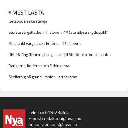
MEST LÄSTA
Getaboden ska stänga
Största vargattacken i historien -”Måste utlysa skyddsjakt”
Misstänkt vargattack i Eckerö – 17 får rivna
DN: 96-årig ålänning tvingas åka till Stockholm för sitt bank-id
Bankerna, koderna och åldringarna
Skolfartyg på grund utanför Herröskatan
Telefon: 018-23444
E-post:
redaktion@nyan.ax
Annons:
annons@nyan.ax