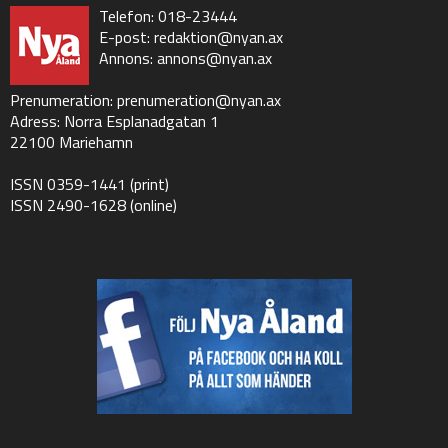
Telefon: 018-23444
E-post:
redaktion@nyan.ax
Annons:
annons@nyan.ax
Prenumeration:
prenumeration@nyan.ax
Adress: Norra Esplanadgatan 1
22100 Mariehamn
ISSN 0359-1441 (print)
ISSN 2490-1628 (online)