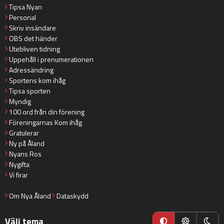
Tipsa Nyan
Personal
Skriv insändare
OBS det händer
Utebliven tidning
Uppehåll i prenumerationen
Adressändring
Sportens kom ihåg
Tipsa sporten
Myndig
100 ord från din förening
Föreningarnas Kom ihåg
Gratulerar
Ny på Åland
Nyans Ros
Nygifta
Vi firar
Om Nya Åland
Dataskydd
Välj tema