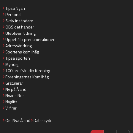
Tipsa Nyan
Personal
Skriv insändare
OBS det händer
Utebliven tidning
Uppehåll i prenumerationen
Adressändring
Sportens kom ihåg
Tipsa sporten
Myndig
100 ord från din förening
Föreningarnas Kom ihåg
Gratulerar
Ny på Åland
Nyans Ros
Nygifta
Vi firar
Om Nya Åland
Dataskydd