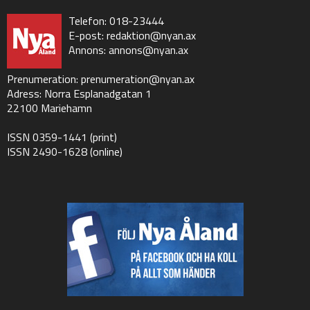
Telefon: 018-23444
E-post:
redaktion@nyan.ax
Annons:
annons@nyan.ax
Prenumeration:
prenumeration@nyan.ax
Adress: Norra Esplanadgatan 1
22100 Mariehamn
ISSN 0359-1441 (print)
ISSN 2490-1628 (online)