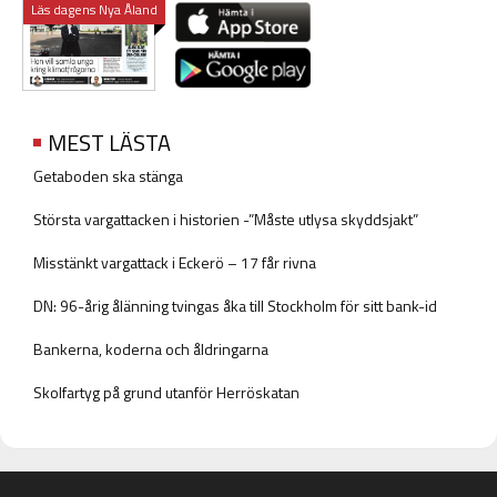
Läs dagens Nya Åland
MEST LÄSTA
Getaboden ska stänga
Största vargattacken i historien -”Måste utlysa skyddsjakt”
Misstänkt vargattack i Eckerö – 17 får rivna
DN: 96-årig ålänning tvingas åka till Stockholm för sitt bank-id
Bankerna, koderna och åldringarna
Skolfartyg på grund utanför Herröskatan