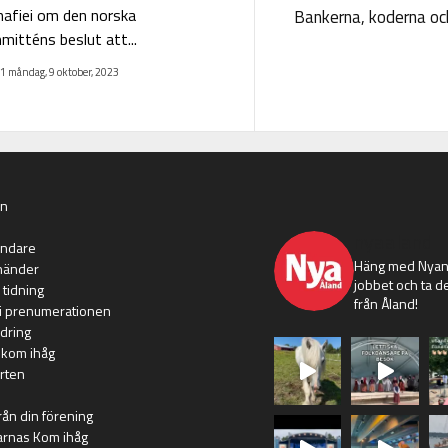
afiei om den norska
Bankerna, koderna och
itténs beslut att...
1 måndag, 9 oktober, 2023
an
nyaaland
ändare
Häng med Nyans
händer
jobbet och ta de
 tidning
från Åland!
i prenumerationen
dring
 kom ihåg
rten
rån din förening
arnas Kom ihåg