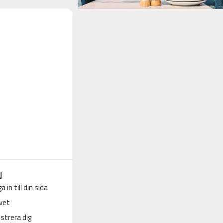
N
a in till din sida
vet
strera dig