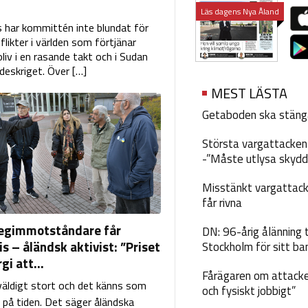
Läs dagens Nya Åland
s har kommittén inte blundat för
ikter i världen som förtjänar
iv i en rasande takt och i Sudan
rdeskriget. Över […]
MEST LÄSTA
Getaboden ska stäng
Största vargattacken i
-”Måste utlysa skydd
Misstänkt vargattack
får rivna
regimmotståndare får
DN: 96-årig ålänning t
s – åländsk aktivist: ”Priset
Stockholm för sitt ba
gi att...
Fårägaren om attacke
väldigt stort och det känns som
och fysiskt jobbigt”
r på tiden. Det säger åländska