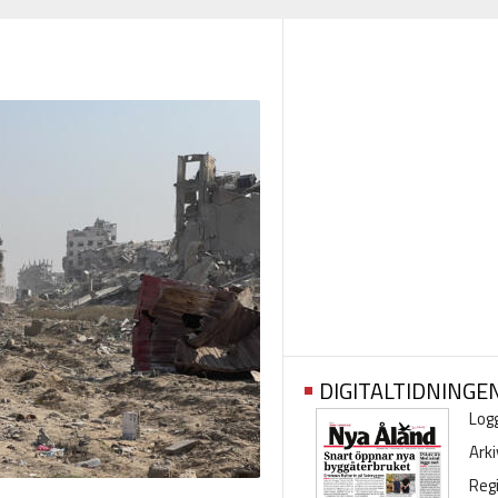
DIGITALTIDNINGE
Logg
Arki
Regi