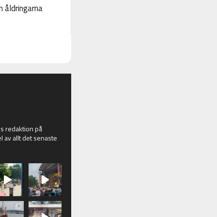
 åldringarna
 redaktion på
l av allt det senaste