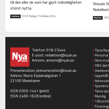
till den eller de som har gjort mänskligheten
Sheyda Sh
störst nytta.
Nobelkomm
10:03 fredag, 11 oktober, 2024
Ledare
18:0
Kultur
Telefon: 018-23444
Tipsa Ny
E-post:
redaktion@nyan.ax
Personal
Annons:
annons@nyan.ax
Skriv ins
OBS det 
Prenumeration:
prenumeration@nyan.ax
Utebliven
Adress: Norra Esplanadgatan 1
Uppehåll 
22100 Mariehamn
Adressän
Sportens
ISSN 0359-1441 (print)
Tipsa spo
ISSN 2490-1628 (online)
Myndig
100 ord f
Förening