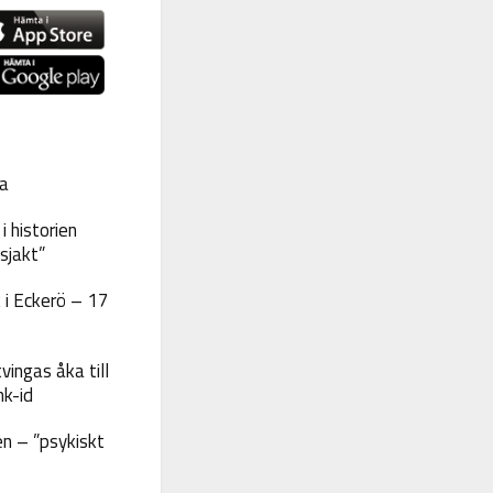
a
 historien
sjakt”
 i Eckerö – 17
vingas åka till
nk-id
n – ”psykiskt