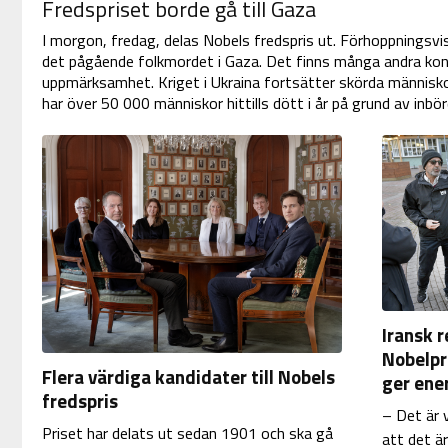
Fredspriset borde gå till Gaza
I morgon, fredag, delas Nobels fredspris ut. Förhoppningsvi
det pågående folkmordet i Gaza. Det finns många andra konfl
uppmärksamhet. Kriget i Ukraina fortsätter skörda människol
har över 50 000 människor hittills dött i år på grund av inbö
Iransk 
Nobelpri
Flera värdiga kandidater till Nobels
ger ener
fredspris
– Det är 
Priset har delats ut sedan 1901 och ska gå
att det ä