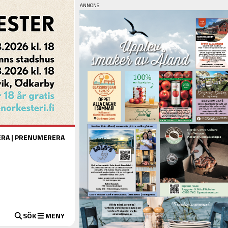
ERA
|
PRENUMERERA
SÖK
MENY