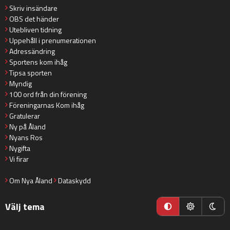
Skriv insändare
OBS det händer
Utebliven tidning
Uppehåll i prenumerationen
Adressändring
Sportens kom ihåg
Tipsa sporten
Myndig
100 ord från din förening
Föreningarnas Kom ihåg
Gratulerar
Ny på Åland
Nyans Ros
Nygifta
Vi firar
Om Nya Åland
Dataskydd
Välj tema