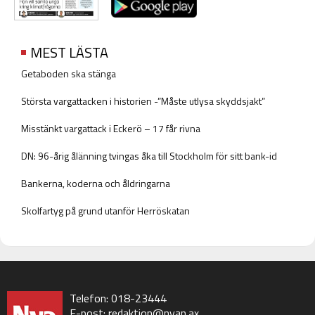
MEST LÄSTA
Getaboden ska stänga
Största vargattacken i historien -”Måste utlysa skyddsjakt”
Misstänkt vargattack i Eckerö – 17 får rivna
DN: 96-årig ålänning tvingas åka till Stockholm för sitt bank-id
Bankerna, koderna och åldringarna
Skolfartyg på grund utanför Herröskatan
Telefon: 018-23444
E-post:
redaktion@nyan.ax