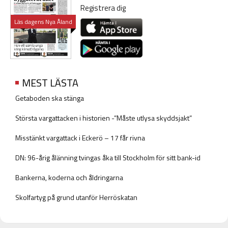
Registrera dig
Läs dagens Nya Åland
MEST LÄSTA
Getaboden ska stänga
Största vargattacken i historien -”Måste utlysa skyddsjakt”
Misstänkt vargattack i Eckerö – 17 får rivna
DN: 96-årig ålänning tvingas åka till Stockholm för sitt bank-id
Bankerna, koderna och åldringarna
Skolfartyg på grund utanför Herröskatan