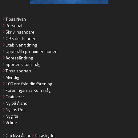
Tipsa Nyan
Personal
Skriv insändare
OBS det händer
Utebliven tidning
Uppehåll i prenumerationen
Adressändring
Sportens kom ihåg
Tipsa sporten
Myndig
100 ord från din förening
Föreningarnas Kom ihåg
Gratulerar
Ny på Åland
Nyans Ros
Nygifta
Vi firar
Om Nya Åland
Dataskydd