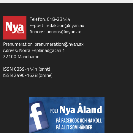
Telefon: 018-23444
E-post:
redaktion@nyan.ax
Annons:
annons@nyan.ax
Prenumeration:
prenumeration@nyan.ax
Adress: Norra Esplanadgatan 1
22100 Mariehamn
ISSN 0359-1441 (print)
ISSN 2490-1628 (online)