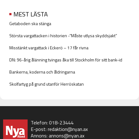
MEST LÄSTA
Getaboden ska stänga
Största vargattacken i historien -”Måste utlysa skyddsjakt”
Misstänkt vargattack i Eckerö – 17 får rivna
DN: 96-årig ålänning tvingas åka till Stockholm för sitt bank-id
Bankerna, koderna och åldringarna
Skolfartyg på grund utanför Herröskatan
Telefon: 018-23444
E-post:
redaktion@nyan.ax
Annons:
annons@nyan.ax