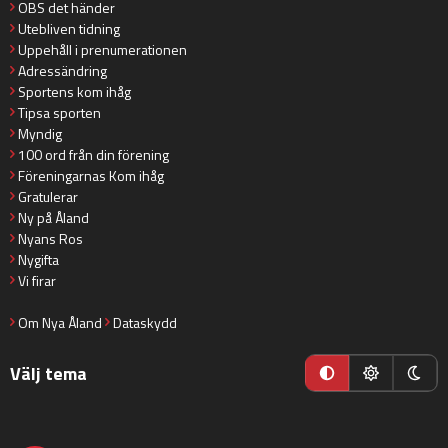
OBS det händer
Utebliven tidning
Uppehåll i prenumerationen
Adressändring
Sportens kom ihåg
Tipsa sporten
Myndig
100 ord från din förening
Föreningarnas Kom ihåg
Gratulerar
Ny på Åland
Nyans Ros
Nygifta
Vi firar
Om Nya Åland
Dataskydd
Välj tema